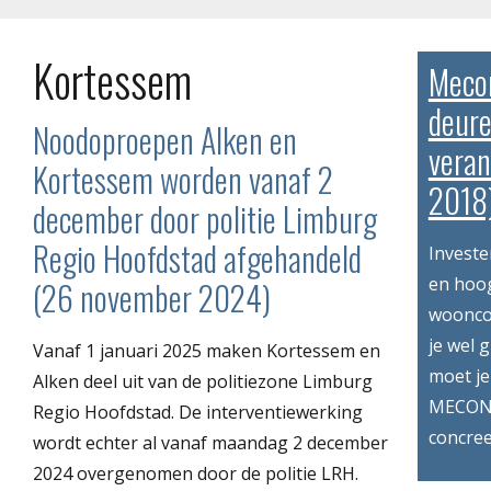
Kortessem
Meco
deure
Noodoproepen Alken en
vera
Kortessem worden vanaf 2
2018
december door politie Limburg
Regio Hoofdstad afgehandeld
Investe
en hoog
(26 november 2024)
wooncom
je wel 
Vanaf 1 januari 2025 maken Kortessem en
moet je
Alken deel uit van de politiezone Limburg
MECONA
Regio Hoofdstad. De interventiewerking
concree
wordt echter al vanaf maandag 2 december
2024 overgenomen door de politie LRH.