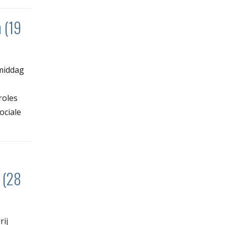
n (19
middag
roles
ociale
.
 (28
ij