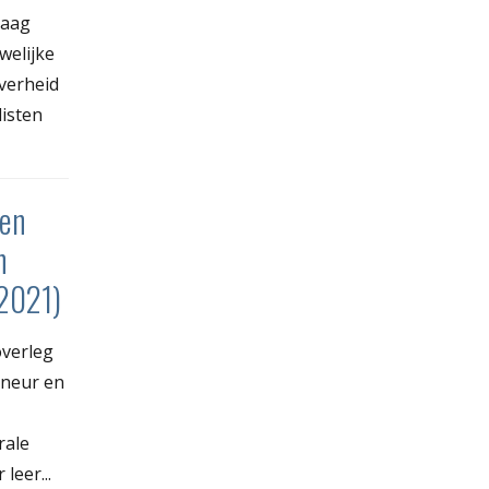
daag
welijke
overheid
listen
ten
n
2021)
overleg
rneur en
rale
leer...