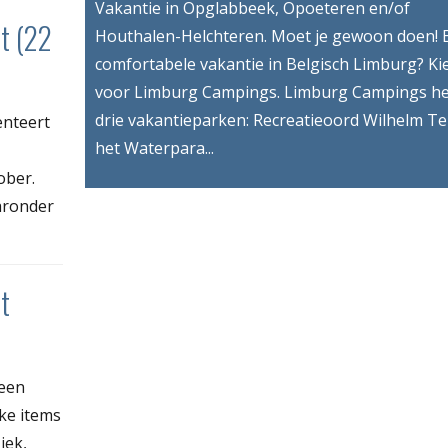
Vakantie in Opglabbeek, Opoeteren en/of
it (22
Houthalen-Helchteren. Moet je gewoon doen! 
comfortabele vakantie in Belgisch Limburg? Ki
voor Limburg Campings. Limburg Campings he
drie vakantieparken: Recreatieoord Wilhelm Te
enteert
het Waterpara...
ober.
aronder
t
 een
ke items
iek,