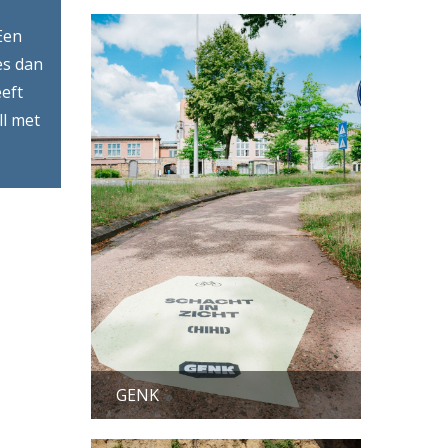
Een
es dan
eft
ll met
GENK