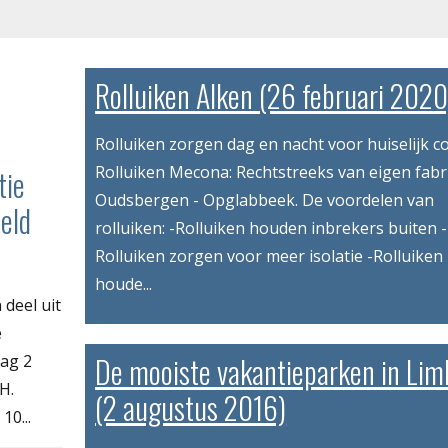
Rolluiken Alken (26 februari 2020
Rolluiken zorgen dag en nacht voor huiselijk c
Rolluiken Mecona: Rechtstreeks van eigen fabr
tie
Oudsbergen - Opglabbeek. De voordelen van
eld
rolluiken: -Rolluiken houden inbrekers buiten -
Rolluiken zorgen voor meer isolatie -Rolluiken
houde...
deel uit
e
De mooiste vakantieparken in Li
dag 2
H.
(2 augustus 2016)
10...