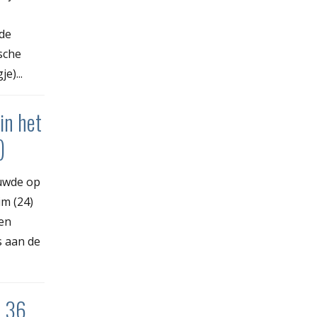
de
sche
e)...
in het
)
huwde op
m (24)
den
s aan de
n 36