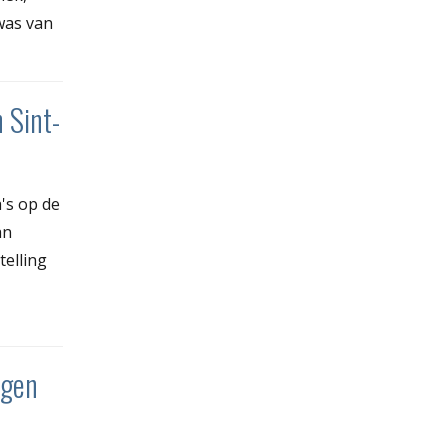
was van
 Sint-
's op de
an
telling
ngen