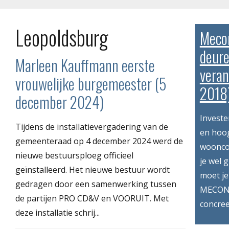
Leopoldsburg
Meco
deure
Marleen Kauffmann eerste
vera
vrouwelijke burgemeester (5
2018
december 2024)
Investe
Tijdens de installatievergadering van de
en hoog
gemeenteraad op 4 december 2024 werd de
wooncom
nieuwe bestuursploeg officieel
je wel 
geïnstalleerd. Het nieuwe bestuur wordt
moet je
gedragen door een samenwerking tussen
MECONA
de partijen PRO CD&V en VOORUIT. Met
concree
deze installatie schrij...