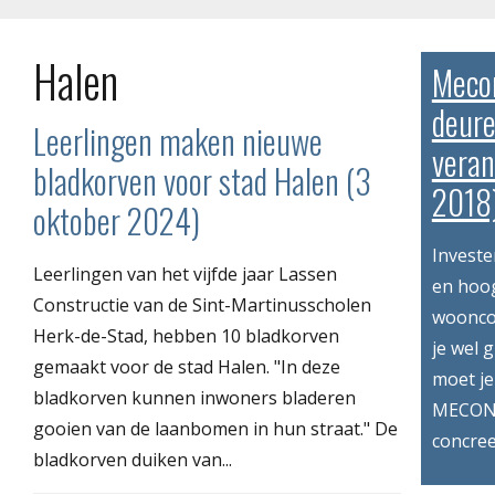
Halen
Meco
deure
Leerlingen maken nieuwe
vera
bladkorven voor stad Halen (3
2018
oktober 2024)
Investe
Leerlingen van het vijfde jaar Lassen
en hoog
Constructie van de Sint-Martinusscholen
wooncom
Herk-de-Stad, hebben 10 bladkorven
je wel 
gemaakt voor de stad Halen. "In deze
moet je
bladkorven kunnen inwoners bladeren
MECONA
gooien van de laanbomen in hun straat." De
concree
bladkorven duiken van...