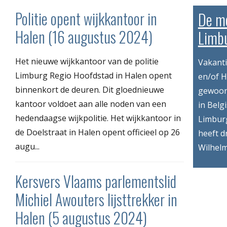
Politie opent wijkkantoor in
De mo
Halen (16 augustus 2024)
Limbu
Het nieuwe wijkkantoor van de politie
Vakant
Limburg Regio Hoofdstad in Halen opent
en/of H
binnenkort de deuren. Dit gloednieuwe
gewoon
kantoor voldoet aan alle noden van een
in Belg
hedendaagse wijkpolitie. Het wijkkantoor in
Limbur
de Doelstraat in Halen opent officieel op 26
heeft d
augu...
Wilhelm
Kersvers Vlaams parlementslid
Michiel Awouters lijsttrekker in
Halen (5 augustus 2024)