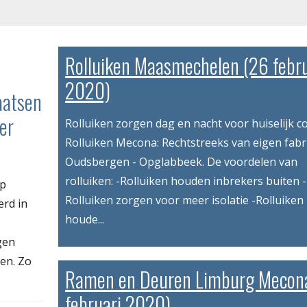
Rolluiken Maasmechelen (26 febru
2020)
aatsen
er
Rolluiken zorgen dag en nacht voor huiselijk c
Rolluiken Mecona: Rechtstreeks van eigen fabr
Oudsbergen - Opglabbeek. De voordelen van
rolluiken: -Rolluiken houden inbrekers buiten -
op
Rolluiken zorgen voor meer isolatie -Rolluiken
erd in
houde...
gen
en. Zo
Ramen en Deuren Limburg Mecona
februari 2020)