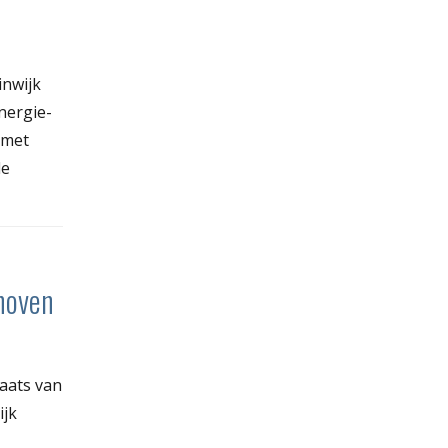
inwijk
energie-
 met
de
khoven
laats van
ijk