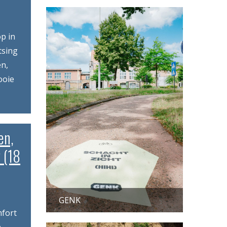
p in
tsing
en,
ooie
en,
 (18
GENK
mfort