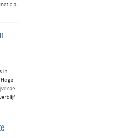
met o.a.
en
s in
k Hoge
ijvende
erblijf
te