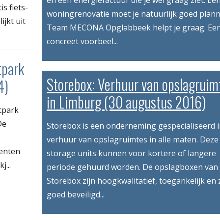
en een energiefactuur die je wel graag ziet. Ee
s fiets-
woningrenovatie moet je natuurlijk goed plann
jkt uit
Team MECONA Opglabbeek helpt je graag. Ee
concreet voorbeel...
tpark
Storebox: Verhuur van opslagruim
4)
in Limburg (30 augustus 2016)
tpark
De
Storebox is een onderneming gespecialiseerd i
verhuur van opslagruimtes in alle maten. Deze
enten
storage units kunnen voor kortere of langere
...
periode gehuurd worden. De opslagboxen van
Storebox zijn hoogkwalitatief, toegankelijk en 
goed beveiligd...