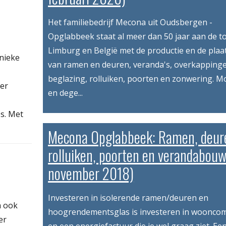
Het familiebedrijf Mecona uit Oudsbergen -
Opglabbeek staat al meer dan 50 jaar aan de to
Limburg en België met de productie en de plaa
nieke
van ramen en deuren, veranda's, overkapping
beglazing, rolluiken, poorten en zonwering. M
ier
en dege...
s. Met
Mecona Opglabbeek: Ramen, deur
rolluiken, poorten en verandabouw
november 2018)
Investeren in isolerende ramen/deuren en
h ook
hoogrendementsglas is investeren in woonco
er