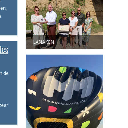
n
en.
n
LANAKEN
tes
n de
zeer