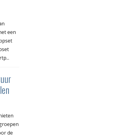
an
met een
appset
pset
tp...
vuur
len
nieten
 groepen
oor de