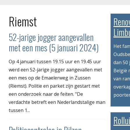
Riemst
Reno
Limbu
52-jarige jogger aangevallen
met een mes (5 januari 2024)
Het fam
Oudsber
Op 4 januari tussen 19.15 uur en 19.45 uur
dan 50 
werd een 52-jarige jogger aangevallen met
België 
een mes op de Emaelerweg in Zussen
van ram
(Riemst). Politie en parket zijn gestart met
overkap
een onderzoek naar de feiten. "De
poorten
verdachte betreft een Nederlandstalige man
tussen 1...
Rollu