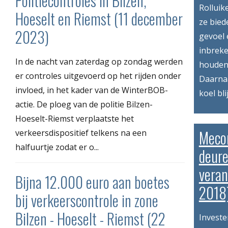
Politiecontroles in Bilzen,
Rolluik
Hoeselt en Riemst (11 december
ze bied
2023)
gevoel 
inbreke
In de nacht van zaterdag op zondag werden
houden 
er controles uitgevoerd op het rijden onder
Daarnaa
invloed, in het kader van de WinterBOB-
koel blij
actie. De ploeg van de politie Bilzen-
Hoeselt-Riemst verplaatste het
Meco
verkeersdispositief telkens na een
halfuurtje zodat er o...
deure
vera
Bijna 12.000 euro aan boetes
2018
bij verkeerscontrole in zone
Bilzen - Hoeselt - Riemst (22
Investe