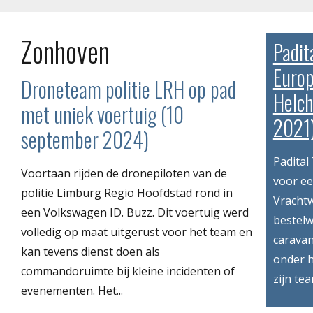
Zonhoven
Padit
Europ
Droneteam politie LRH op pad
Helch
met uniek voertuig (10
2021
september 2024)
Padital
Voortaan rijden de dronepiloten van de
voor ee
politie Limburg Regio Hoofdstad rond in
Vracht
een Volkswagen ID. Buzz. Dit voertuig werd
bestelw
volledig op maat uitgerust voor het team en
caravan
kan tevens dienst doen als
onder 
commandoruimte bij kleine incidenten of
zijn tea
evenementen. Het...