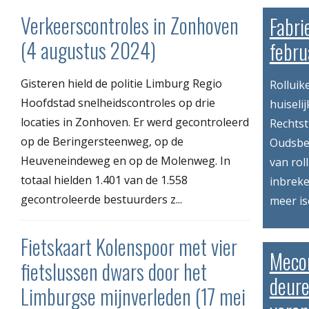
Verkeerscontroles in Zonhoven
Fabri
(4 augustus 2024)
febru
Gisteren hield de politie Limburg Regio
Rolluik
Hoofdstad snelheidscontroles op drie
huiseli
locaties in Zonhoven. Er werd gecontroleerd
Rechtst
op de Beringersteenweg, op de
Oudsbe
Heuveneindeweg en op de Molenweg. In
van rol
totaal hielden 1.401 van de 1.558
inbreke
gecontroleerde bestuurders z...
meer is
Fietskaart Kolenspoor met vier
Meco
fietslussen dwars door het
deure
Limburgse mijnverleden (17 mei