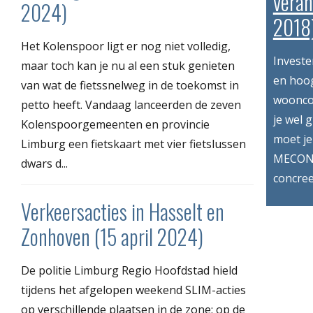
vera
2024)
2018
Het Kolenspoor ligt er nog niet volledig,
Investe
maar toch kan je nu al een stuk genieten
en hoog
van wat de fietssnelweg in de toekomst in
wooncom
petto heeft. Vandaag lanceerden de zeven
je wel 
Kolenspoorgemeenten en provincie
moet je
Limburg een fietskaart met vier fietslussen
MECONA
dwars d...
concree
Verkeersacties in Hasselt en
Zonhoven (15 april 2024)
De politie Limburg Regio Hoofdstad hield
tijdens het afgelopen weekend SLIM-acties
op verschillende plaatsen in de zone: op de