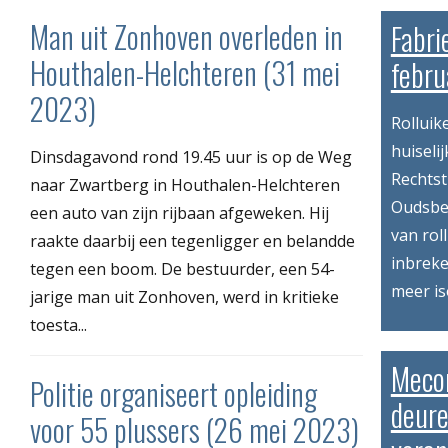
Man uit Zonhoven overleden in
Fabri
Houthalen-Helchteren (31 mei
febru
2023)
Rolluik
huiseli
Dinsdagavond rond 19.45 uur is op de Weg
Rechtst
naar Zwartberg in Houthalen-Helchteren
Oudsbe
een auto van zijn rijbaan afgeweken. Hij
van rol
raakte daarbij een tegenligger en belandde
inbreke
tegen een boom. De bestuurder, een 54-
meer is
jarige man uit Zonhoven, werd in kritieke
toesta...
Meco
Politie organiseert opleiding
deure
voor 55 plussers (26 mei 2023)