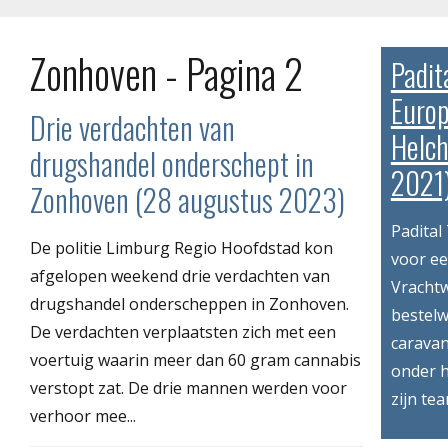
Zonhoven - Pagina 2
Padit
Europ
Drie verdachten van
Helch
drugshandel onderschept in
2021
Zonhoven (28 augustus 2023)
Padital
De politie Limburg Regio Hoofdstad kon
voor ee
afgelopen weekend drie verdachten van
Vracht
drugshandel onderscheppen in Zonhoven.
bestelw
De verdachten verplaatsten zich met een
caravan
voertuig waarin meer dan 60 gram cannabis
onder 
verstopt zat. De drie mannen werden voor
zijn tea
verhoor mee...