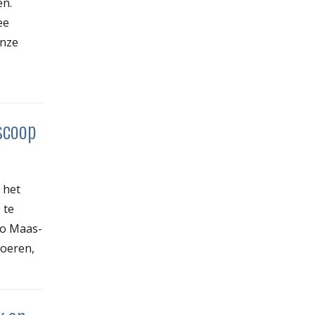
en.
ee
onze
scoop
 het
 te
io Maas-
Voeren,