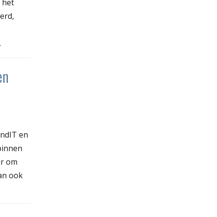
 het
erd,
.
en
O
AndIT en
 binnen
ar om
an ook