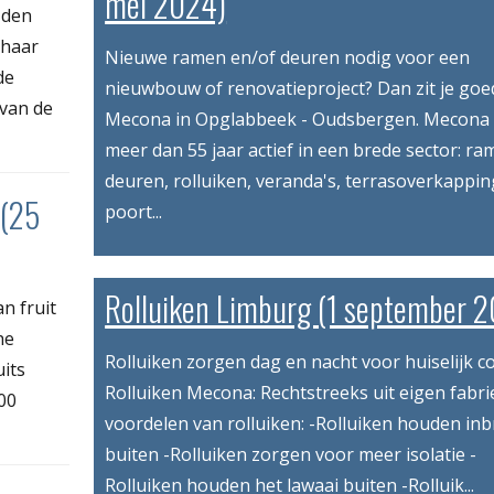
mei 2024)
 den
 haar
Nieuwe ramen en/of deuren nodig voor een
de
nieuwbouw of renovatieproject? Dan zit je goed
 van de
Mecona in Opglabbeek - Oudsbergen. Mecona i
meer dan 55 jaar actief in een brede sector: r
deuren, rolluiken, veranda's, terrasoverkappin
 (25
poort...
Rolluiken Limburg (1 september 
an fruit
he
Rolluiken zorgen dag en nacht voor huiselijk c
uits
Rolluiken Mecona: Rechtstreeks uit eigen fabri
00
voordelen van rolluiken: -Rolluiken houden in
buiten -Rolluiken zorgen voor meer isolatie -
Rolluiken houden het lawaai buiten -Rolluik...