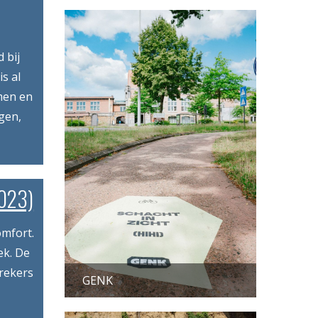
 bij
s al
amen en
gen,
2023)
omfort.
ek. De
brekers
GENK