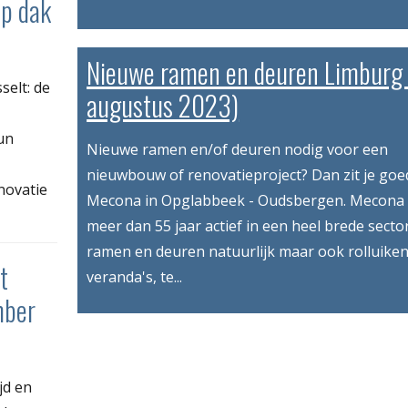
op dak
Nieuwe ramen en deuren Limburg 
selt: de
augustus 2023)
un
Nieuwe ramen en/of deuren nodig voor een
nieuwbouw of renovatieproject? Dan zit je goed
novatie
Mecona in Opglabbeek - Oudsbergen. Mecona i
meer dan 55 jaar actief in een heel brede sector
ramen en deuren natuurlijk maar ook rolluiken
t
veranda's, te...
mber
jd en