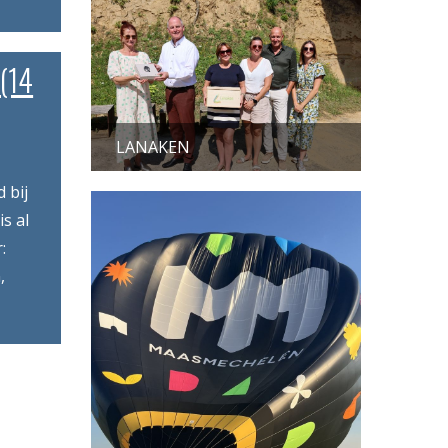
(14
LANAKEN
 bij
s al
:
,