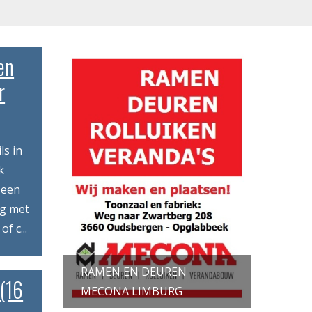
en
r
ls in
k
 een
ng met
f c...
RAMEN EN DEUREN
(16
MECONA LIMBURG