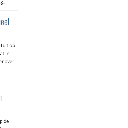
...
ieel
 fuif op
at in
genover
n
op de