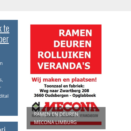
k te
ber
en
s,
r
ital
RAMEN EN DEUREN
MECONA LIMBURG
ri