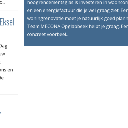
...
hoogrendementsglas is investeren in woonco
en een energiefactuur die je wel graag ziet. Ee
Eksel
woningrenovatie moet je natuurlijk goed plann
Team MECONA Opglabbeek helpt je graag. Ee
concreet voorbeel...
 Dag
euw
t
ans en
de
7