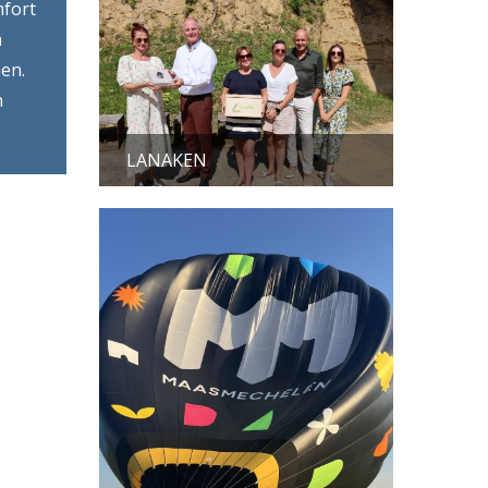
mfort
n
en.
n
LANAKEN