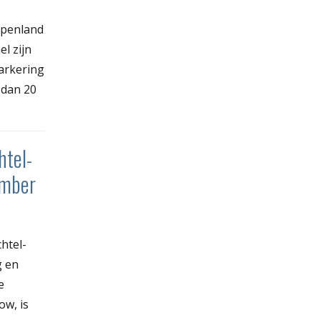
mpenland
l zijn
arkering
 dan 20
htel-
ember
htel-
g en
e
ow, is