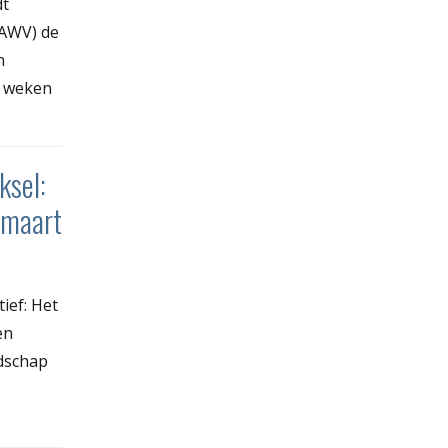
dt
(AWV) de
n
l weken
ksel:
 maart
tief: Het
en
ndschap