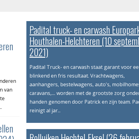
Padital truck- en carwash Europar
Houthalen-Helchteren (10 septem
eren
2021)
Padital Truck- en carwash staat garant voor e
blinkend en fris resultaat. Vrachtwagens,
inderen
aanhangers, bestelwagens, auto's, mobilhome
en van
caravans,.... worden met de grootste zorg onde
te
handen genomen door Patrick en zijn team. Pad
.
reinigt al jar...
ellen
Rolluiken Hechtel-Eksel (26 februa