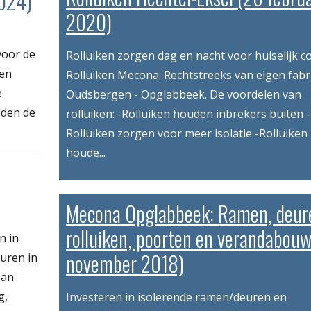
2024)
2020)
voor de
Rolluiken zorgen dag en nacht voor huiselijk c
 en
Rolluiken Mecona: Rechtstreeks van eigen fabr
e
Oudsbergen - Opglabbeek. De voordelen van
lden de
rolluiken: -Rolluiken houden inbrekers buiten -
Rolluiken zorgen voor meer isolatie -Rolluiken
houde...
Mecona Opglabbeek: Ramen, deur
rolluiken, poorten en verandabouw
n in
november 2018)
uren in
Jan
g,
Investeren in isolerende ramen/deuren en