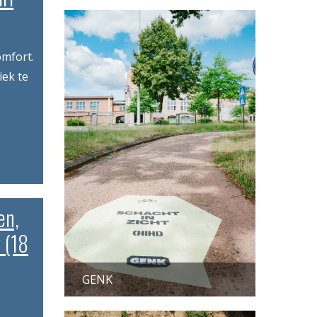
omfort.
iek te
en,
 (18
GENK