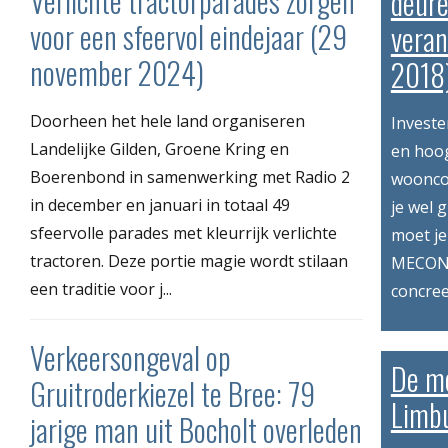
Verlichte tractorparades zorgen
deure
voor een sfeervol eindejaar (29
vera
november 2024)
2018
Doorheen het hele land organiseren
Investe
Landelijke Gilden, Groene Kring en
en hoog
Boerenbond in samenwerking met Radio 2
wooncom
in december en januari in totaal 49
je wel 
sfeervolle parades met kleurrijk verlichte
moet je
tractoren. Deze portie magie wordt stilaan
MECONA
een traditie voor j...
concree
Verkeersongeval op
De mo
Gruitroderkiezel te Bree: 79
Limbu
jarige man uit Bocholt overleden