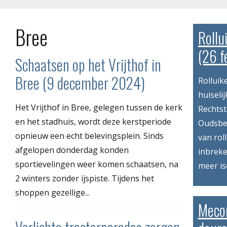
Bree
Rollu
(26 f
Schaatsen op het Vrijthof in
Bree (9 december 2024)
Rolluik
huiseli
Het Vrijthof in Bree, gelegen tussen de kerk
Rechtst
en het stadhuis, wordt deze kerstperiode
Oudsbe
opnieuw een echt belevingsplein. Sinds
van rol
afgelopen donderdag konden
inbreke
sportievelingen weer komen schaatsen, na
meer is
2 winters zonder ijspiste. Tijdens het
shoppen gezellige...
Meco