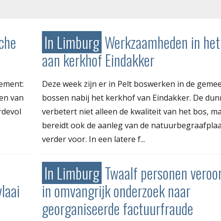
sche
In Limburg
Werkzaamheden in het
aan kerkhof Eindakker
ement:
Deze week zijn er in Pelt boswerken in de gemee
len van
bossen nabij het kerkhof van Eindakker. De dun
rdevol
verbetert niet alleen de kwaliteit van het bos, m
bereidt ook de aanleg van de natuurbegraafpla
verder voor. In een latere f...
In Limburg
Twaalf personen veroo
laai
in omvangrijk onderzoek naar
georganiseerde factuurfraude