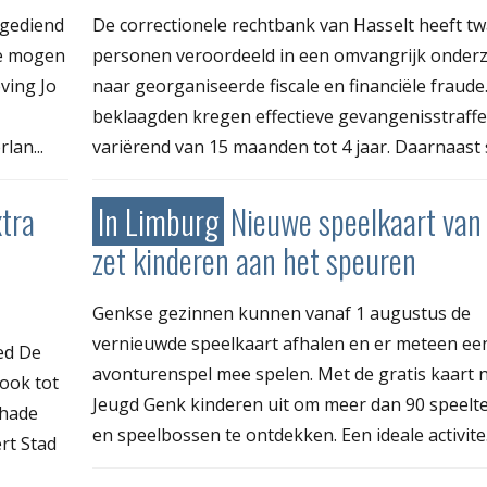
ngediend
De correctionele rechtbank van Hasselt heeft tw
te mogen
personen veroordeeld in een omvangrijk onder
ving Jo
naar georganiseerde fiscale en financiële fraude
beklaagden kregen effectieve gevangenisstraff
lan...
variërend van 15 maanden tot 4 jaar. Daarnaast s
tra
In Limburg
Nieuwe speelkaart van
zet kinderen aan het speuren
Genkse gezinnen kunnen vanaf 1 augustus de
vernieuwde speelkaart afhalen en er meteen ee
ed De
avonturenspel mee spelen. Met de gratis kaart 
 ook tot
Jeugd Genk kinderen uit om meer dan 90 speelt
chade
en speelbossen te ontdekken. Een ideale activite.
rt Stad