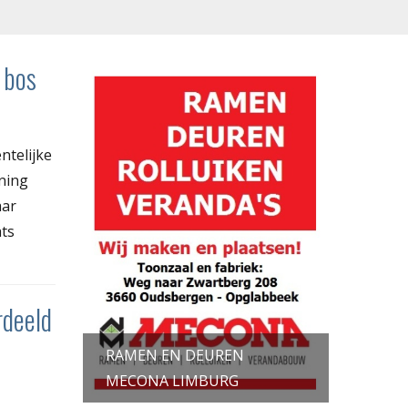
 bos
ntelijke
ning
aar
ats
rdeeld
RAMEN EN DEUREN
MECONA LIMBURG