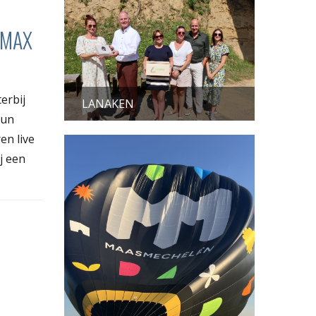
T MAX
erbij
LANAKEN
hun
en live
j een