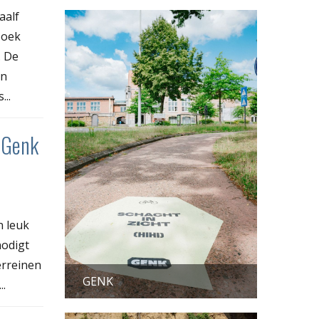
aalf
zoek
. De
en
...
 Genk
n leuk
nodigt
erreinen
GENK
..