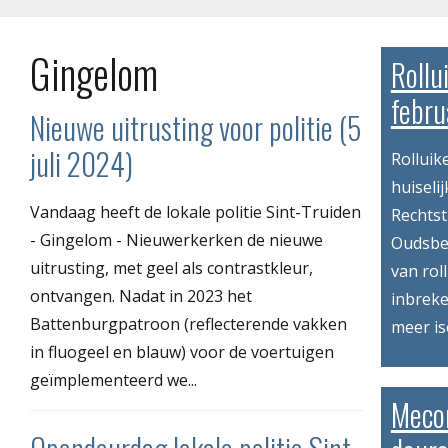
Gingelom
Rollu
febru
Nieuwe uitrusting voor politie (5
juli 2024)
Rolluik
huiseli
Vandaag heeft de lokale politie Sint-Truiden
Rechtst
- Gingelom - Nieuwerkerken de nieuwe
Oudsbe
uitrusting, met geel als contrastkleur,
van rol
ontvangen. Nadat in 2023 het
inbreke
Battenburgpatroon (reflecterende vakken
meer is
in fluogeel en blauw) voor de voertuigen
geïmplementeerd we...
Meco