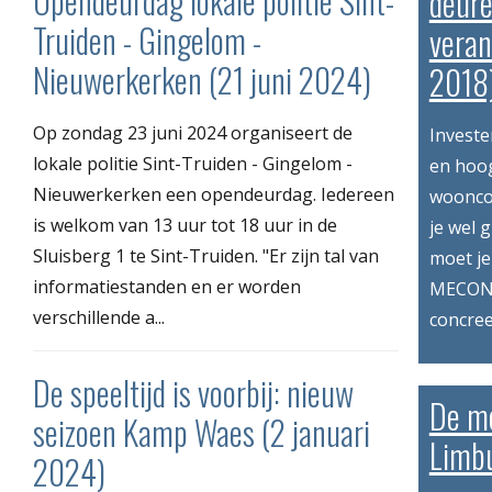
Opendeurdag lokale politie Sint-
deure
Truiden - Gingelom -
vera
Nieuwerkerken (21 juni 2024)
2018
Op zondag 23 juni 2024 organiseert de
Investe
lokale politie Sint-Truiden - Gingelom -
en hoog
Nieuwerkerken een opendeurdag. Iedereen
wooncom
is welkom van 13 uur tot 18 uur in de
je wel 
Sluisberg 1 te Sint-Truiden. "Er zijn tal van
moet je
informatiestanden en er worden
MECONA
verschillende a...
concree
De speeltijd is voorbij: nieuw
De mo
seizoen Kamp Waes (2 januari
Limbu
2024)