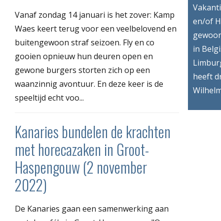
Vakant
Vanaf zondag 14 januari is het zover: Kamp
en/of H
Waes keert terug voor een veelbelovend en
gewoon
buitengewoon straf seizoen. Fly en co
in Belg
gooien opnieuw hun deuren open en
Limbur
gewone burgers storten zich op een
heeft d
waanzinnig avontuur. En deze keer is de
Wilhelm
speeltijd echt voo...
Kanaries bundelen de krachten
met horecazaken in Groot-
Haspengouw (2 november
2022)
De Kanaries gaan een samenwerking aan