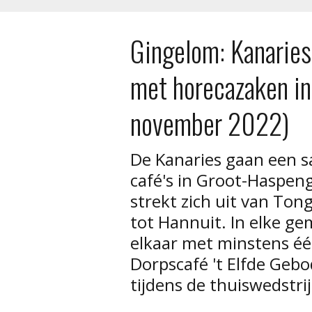
Gingelom: Kanaries
met horecazaken i
november 2022)
De Kanaries gaan een 
café's in Groot-Haspen
strekt zich uit van Ton
tot Hannuit. In elke g
elkaar met minstens één
Dorpscafé 't Elfde Gebod
tijdens de thuiswedstri