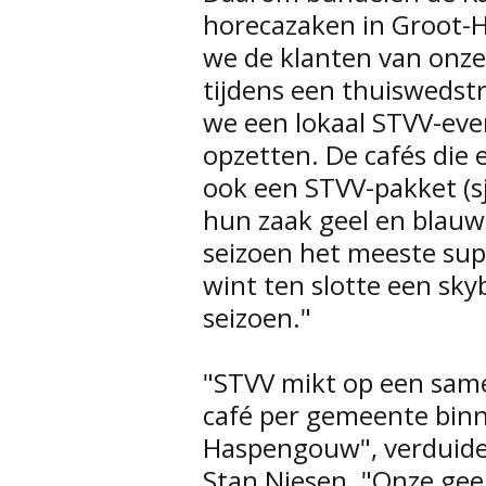
horecazaken in Groot-
we de klanten van onze
tijdens een thuiswedstr
we een lokaal STVV-even
opzetten. De cafés di
ook een STVV-pakket (sja
hun zaak geel en blauw
seizoen het meeste sup
wint ten slotte een sky
seizoen."
"STVV mikt op een sam
café per gemeente binn
Haspengouw", verduidel
Stan Niesen. "Onze geel