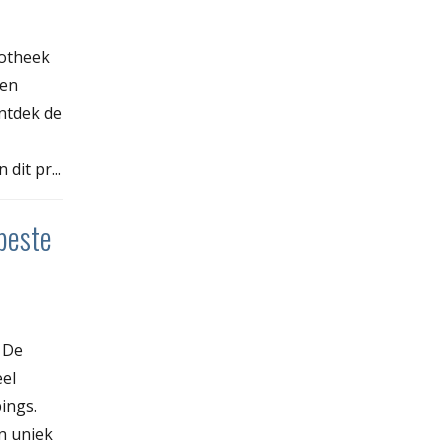
iotheek
men
Ontdek de
it pr...
beste
 De
el
ings.
n uniek