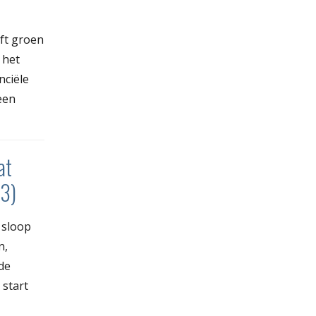
ft groen
 het
nciële
een
at
23)
 sloop
n,
 de
 start