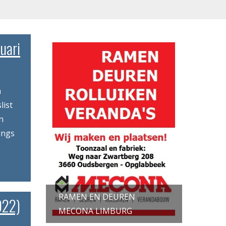
uari
n
list
n
ings
RAMEN EN DEUREN
022)
MECONA LIMBURG