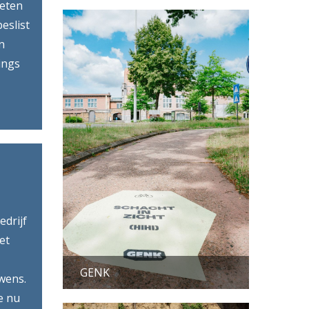
ieten
eslist
n
ings
drijf
et
GENK
 wens.
e nu