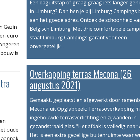
Een daguitstap of graag graag iets langer gen
in Limburg? Dan ben je bij Limburg Campings b
aan het goede adres. Ontdek de schoonheid va
n Gezin
Belgisch Limburg. Met drie comfortabele camp
oen euro
staat Limburg Campings garant voor een
jongeren
onvergetelijk...
ebouw is
Overkapping terras Mecona (26
tra
augustus 2021)
Gemaakt, geplaatst en afgewerkt door ramenbe
Mecona uit Opglabbeek: Terrasoverkapping m
ingebouwde terrasverlichting en zijwanden in
een
gezandstraald glas. "Het afdak is volledig naar
het oude
Het is een extra gezellige buitenruimte waar w
e aanpak