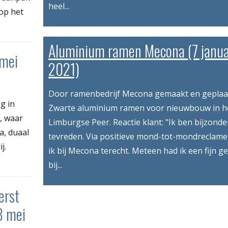
heel...
op het
Aluminium ramen Mecona (7 janua
 mei
2021)
Door ramenbedrijf Mecona gemaakt en geplaat
g in
Zwarte aluminium ramen voor nieuwbouw in h
, waar
Limburgse Peer. Reactie klant: "Ik ben bijzonde
a, duaal
tevreden. Via positieve mond-tot-mondreclam
j.
ik bij Mecona terecht. Meteen had ik een fijn g
bij...
erst
8 mei