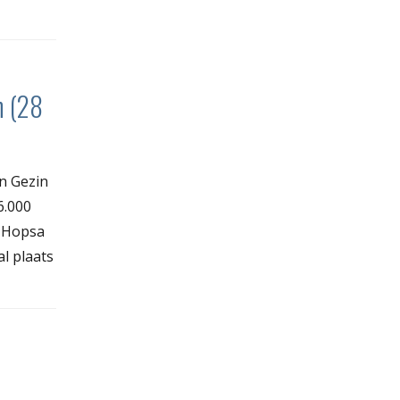
n (28
n Gezin
6.000
 Hopsa
l plaats