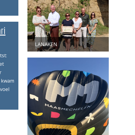
ri
LANAKEN
st:
et
r
e kwam
evoel