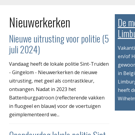
Nieuwerkerken
De mo
Limbu
Nieuwe uitrusting voor politie (5
juli 2024)
Vakant
en/of H
Vandaag heeft de lokale politie Sint-Truiden
gewoon
- Gingelom - Nieuwerkerken de nieuwe
in Belg
uitrusting, met geel als contrastkleur,
Limbur
ontvangen. Nadat in 2023 het
heeft d
Battenburgpatroon (reflecterende vakken
Wilhelm
in fluogeel en blauw) voor de voertuigen
geïmplementeerd we...