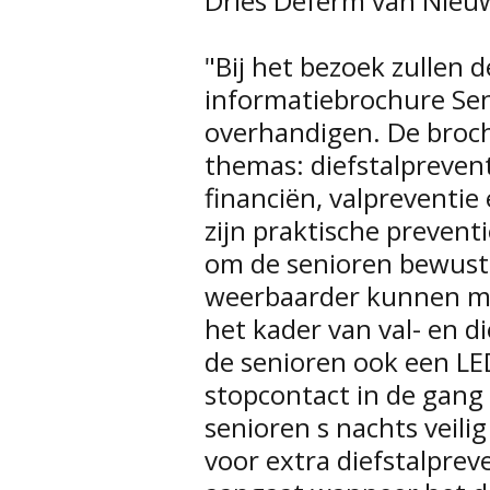
Dries Deferm van Nieu
"Bij het bezoek zullen 
informatiebrochure Sen
overhandigen. De broc
themas: diefstalpreven
financiën, valpreventi
zijn praktische prevent
om de senioren bewust 
weerbaarder kunnen mak
het kader van val- en d
de senioren ook een LE
stopcontact in de gang
senioren s nachts veil
voor extra diefstalprev