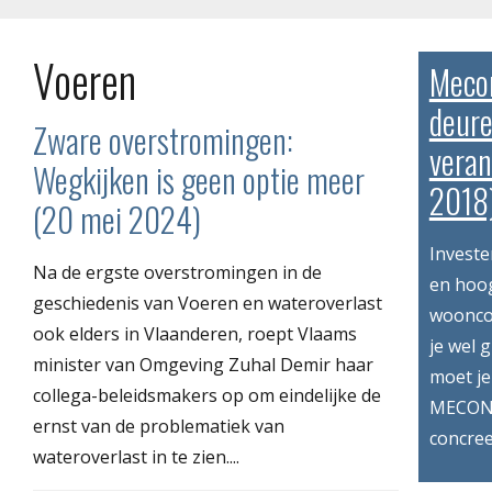
Voeren
Meco
deure
Zware overstromingen:
vera
Wegkijken is geen optie meer
2018
(20 mei 2024)
Investe
Na de ergste overstromingen in de
en hoog
geschiedenis van Voeren en wateroverlast
wooncom
ook elders in Vlaanderen, roept Vlaams
je wel 
minister van Omgeving Zuhal Demir haar
moet je
collega-beleidsmakers op om eindelijke de
MECONA
ernst van de problematiek van
concree
wateroverlast in te zien....