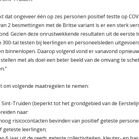
ijkt dat ongeveer één op zes personen positief testte op CO
an 2 besmettingen met de Britse variant is er een sterk ve
ond. Gezien deze onrustwekkende resultaten uit de eerste t
300-tal testen bij leerlingen en personeelsleden uitgevoe
en binnenlopen. Daarop volgend vond er vanavond opnieuw 
e stellen met als doel een beter beeld van de omvang te sch
n."
ist om volgende maatregelen te nemen:
io Sint-Truiden (beperkt tot het grondgebied van de Eerste
reiden naar:
hoog risicocontacten bevinden van positief geteste personen,
f geteste leerlingen;
n 6 jaar uit de reeds geteste collectiviteiten, kleuter- en ba