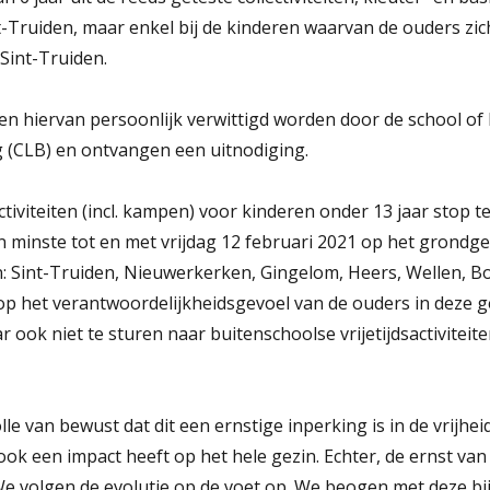
Truiden, maar enkel bij de kinderen waarvan de ouders zich 
 Sint-Truiden.
len hiervan persoonlijk verwittigd worden door de school o
g (CLB) en ontvangen een uitnodiging.
ctiviteiten (incl. kampen) voor kinderen onder 13 jaar stop te
en minste tot en met vrijdag 12 februari 2021 op het grondg
 Sint-Truiden, Nieuwerkerken, Gingelom, Heers, Wellen, B
op het verantwoordelijkheidsgevoel van de ouders in deze
r ook niet te sturen naar buitenschoolse vrijetijdsactiviteit
lle van bewust dat dit een ernstige inperking is in de vrijhei
 ook een impact heeft op het hele gezin. Echter, de ernst van 
e volgen de evolutie op de voet op. We beogen met deze b