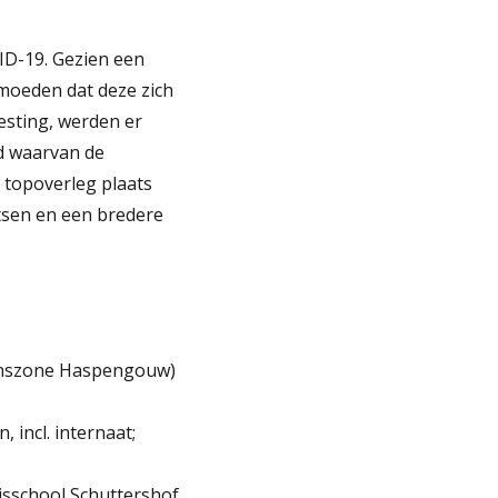
VID-19. Gezien een
rmoeden dat deze zich
esting, werden er
rd waarvan de
topoverleg plaats
etsen en een bredere
lijnszone Haspengouw)
 incl. internaat;
sisschool Schuttershof