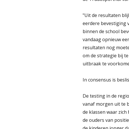
"Uit de resultaten bl
eerdere bevestiging v
binnen de school bev
vandaag opnieuw een 
resultaten nog moet
om de strategie bij t
uitbraak te voorkome
In consensus is besl
De testing in de reg
vanaf morgen uit te b
de klassen waar zich 
de ouders van positie
de kinderen jonger da