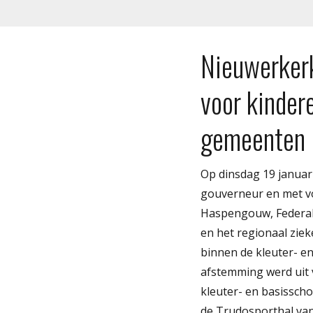
Nieuwerkerk
voor kinder
gemeenten 
Op dinsdag 19 januari
gouverneur en met vo
Haspengouw, Federale
en het regionaal zie
binnen de kleuter- e
afstemming werd uit v
kleuter- en basisscho
de Trudosporthal van