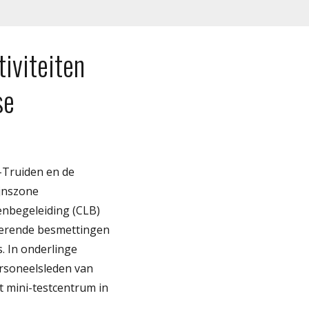
iviteiten
se
t-Truiden en de
jnszone
enbegeleiding (CLB)
rmerende besmettingen
. In onderlinge
ersoneelsleden van
t mini-testcentrum in