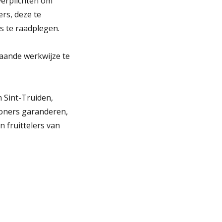
verplichten om
rs, deze te
s te raadplegen.
aande werkwijze te
 Sint-Truiden,
woners garanderen,
 fruittelers van