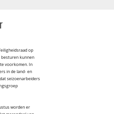
r
Veiligheidsraad op
le besturen kunnen
 te voorkomen. In
rs in de land- en
 dat seizoenarbeiders
ingsgroep
gustus worden er