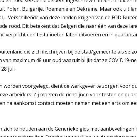
500 en 1600 seizoenarbeiders ingeschreven in Sint-Truiden.
it Polen, Bulgarije, Roemenië en Oekraïne. Maar ook uit lan
gal,... Verschillende van deze landen krijgen van de FOD Bui
code rood. Dit betekent dat Belgen die naar één van deze la
ë verplicht een test moeten laten uitvoeren en in quaranta
uitenland die zich inschrijven bij de stad/gemeente als sei
 van maximum 48 uur oud waaruit blijkt dat ze COVID19-nega
28 juli.
an worden voorgelegd, dient de werkgever te zorgen voor q
ze arbeiders. Zij moeten de richtlijnen voor testen en quar
en na aankomst contact moeten nemen met een arts om een 
 zich te houden aan de Generieke gids met aanbevelingen 