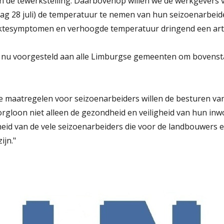
van de tewerkstelling. Daarbovenop willen we de werkgevers 
dag 28 juli) de temperatuur te nemen van hun seizoenarbeide
iektesymptomen en verhoogde temperatuur dringend een art
 nu voorgesteld aan alle Limburgse gemeenten om bovenst
 maatregelen voor seizoenarbeiders willen de besturen van
gloon niet alleen de gezondheid en veiligheid van hun in
id van de vele seizoenarbeiders die voor de landbouwers en
ijn."