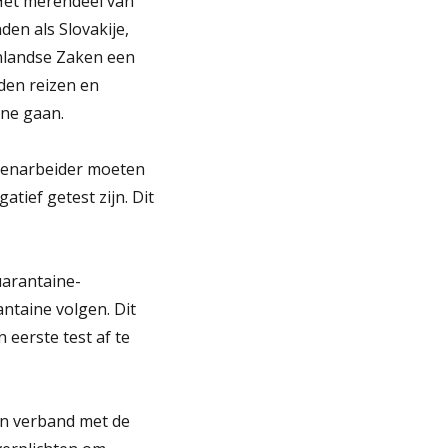
 Het merendeel van
den als Slovakije,
tenlandse Zaken een
nden reizen en
ine gaan.
zoenarbeider moeten
tief getest zijn. Dit
uarantaine-
antaine volgen. Dit
eerste test af te
in verband met de