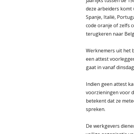
jaarlijks tussen de 1
deze arbeiders komt u
Spanje, Italië, Portu
code oranje of zelfs 
terugkeren naar Belgi
Werknemers uit het b
een attest voorleggen
gaat in vanaf dinsdag 
Indien geen attest k
voorzieningen voor de
betekent dat ze mete
spreken.
De werkgevers dienen