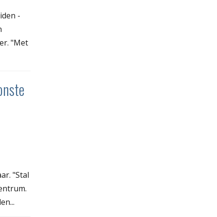
iden -
n
er. "Met
onste
ar. "Stal
centrum.
n...