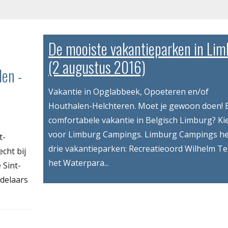
De mooiste vakantieparken in Li
(2 augustus 2016)
den -
Vakantie in Opglabbeek, Opoeteren en/of
Houthalen-Helchteren. Moet je gewoon doen! 
comfortabele vakantie in Belgisch Limburg? Ki
voor Limburg Campings. Limburg Campings he
t-
drie vakantieparken: Recreatieoord Wilhelm Te
cht bij
het Waterpara...
 Sint-
delaars