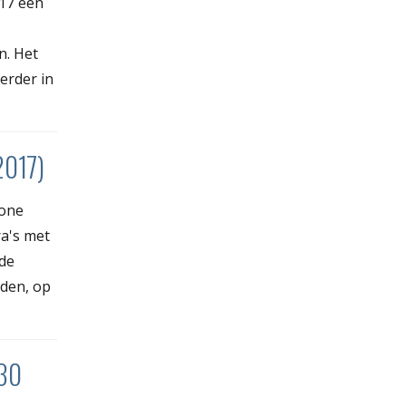
017 een
n. Het
verder in
2017)
zone
a's met
de
den, op
(30