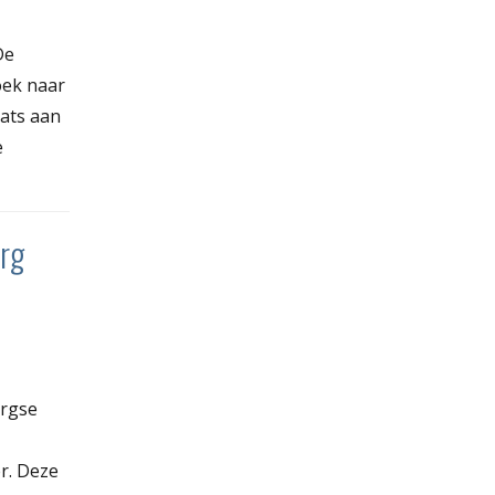
De
oek naar
aats aan
e
urg
urgse
r. Deze