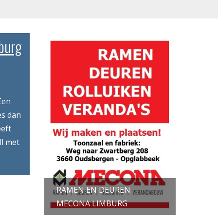
mburg
Een
es dan
eft
ll met
RAMEN EN DEUREN
MECONA LIMBURG