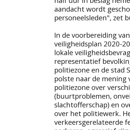
half uur in beslag nemen
aandacht wordt gescho
personeelsleden", zet 
In de voorbereiding va
veiligheidsplan 2020-2
lokale veiligheidsbevrag
representatief bevolki
politiezone en de stad 
polste naar de mening 
politiezone over versch
(buurtproblemen, onvei
slachtofferschap) en o
over het politiewerk. He
verkeersgerelateerde f