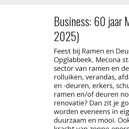
Business: 60 jaar 
2025)
Feest bij Ramen en De
Opglabbeek. Mecona sta
sector van ramen en de
rolluiken, verandas, a
en -deuren, erkers, sch
ramen en/of deuren no
renovatie? Dan zit je g
worden eveneens in eig
duurzaam en mooi. Ook 
kracht van zonne-ener