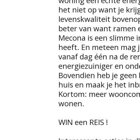
woning een echte ener
het niet op want je kr
levenskwaliteit bovenop
beter van want ramen 
Mecona is een slimme i
heeft. En meteen mag j
vanaf dag één na de re
energiezuiniger en ond
Bovendien heb je geen l
huis en maak je het inb
Kortom: meer wooncomf
wonen.
WIN een REIS !