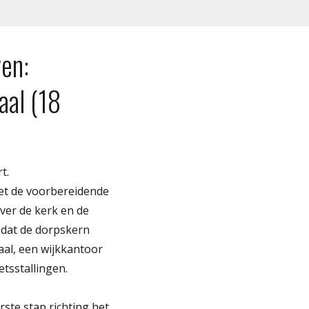
en:
aal (18
t.
met de voorbereidende
ver de kerk en de
 dat de dorpskern
aal, een wijkkantoor
tsstallingen.
rste stap richting het