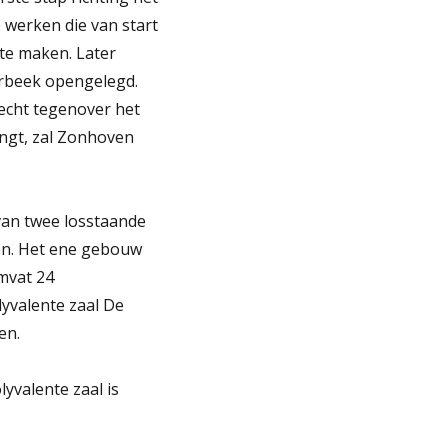
werken die van start
te maken. Later
rbeek opengelegd.
echt tegenover het
ngt, zal Zonhoven
van twee losstaande
en. Het ene gebouw
mvat 24
yvalente zaal De
en.
yvalente zaal is