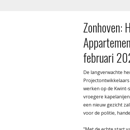
Zonhoven: H
Appartement
februari 20
De langverwachte her
Projectontwikkelaars
werken op de Kwint-s
vroegere kapelanijen
een nieuw gezicht za
voor de politie, hand
"Met de echte start v