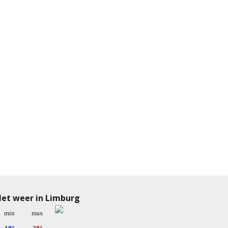
et weer in Limburg
min
max