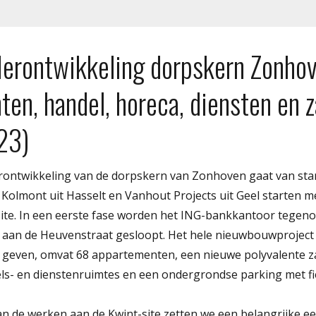
erontwikkeling dorpskern Zonhov
en, handel, horeca, diensten en z
23)
ontwikkeling van de dorpskern van Zonhoven gaat van star
 Kolmont uit Hasselt en Vanhout Projects uit Geel starten 
ite. In een eerste fase worden het ING-bankkantoor tegeno
 aan de Heuvenstraat gesloopt. Het hele nieuwbouwproject
l geven, omvat 68 appartementen, een nieuwe polyvalente z
els- en dienstenruimtes en een ondergrondse parking met fie
an de werken aan de Kwint-site zetten we een belangrijke ee