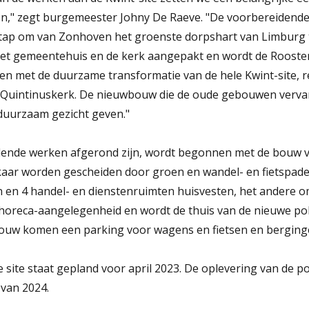
," zegt burgemeester Johny De Raeve. "De voorbereidende 
 stap om van Zonhoven het groenste dorpshart van Limburg 
het gemeentehuis en de kerk aangepakt en wordt de Rooste
n met de duurzame transformatie van de hele Kwint-site, r
t-Quintinuskerk. De nieuwbouw die de oude gebouwen verva
duurzaam gezicht geven."
dende werken afgerond zijn, wordt begonnen met de bouw 
kaar worden gescheiden door groen en wandel- en fietspad
 en 4 handel- en dienstenruimten huisvesten, het andere o
oreca-aangelegenheid en wordt de thuis van de nieuwe pol
bouw komen een parking voor wagens en fietsen en berging
ite staat gepland voor april 2023. De oplevering van de pol
 van 2024.