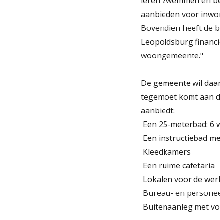
leren zwemmen en bet
aanbieden voor inwon
Bovendien heeft de 
Leopoldsburg financi
woongemeente."
De gemeente wil daa
tegemoet komt aan de
aanbiedt:
 Een 25-meterbad: 6 
 Een instructiebad 
 Kleedkamers
 Een ruime cafetaria
 Lokalen voor de we
 Bureau- en persone
 Buitenaanleg met v