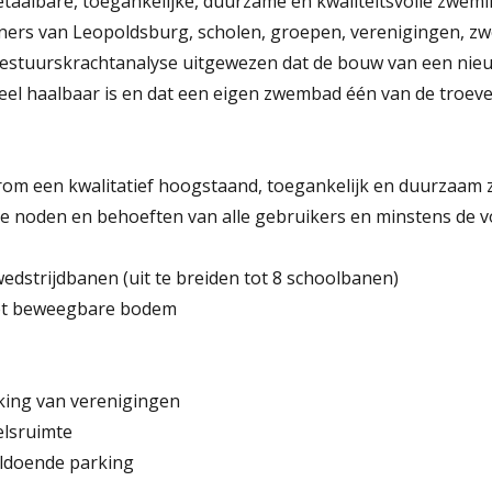
aalbare, toegankelijke, duurzame en kwaliteitsvolle zwemi
ers van Leopoldsburg, scholen, groepen, verenigingen, zw
bestuurskrachtanalyse uitgewezen dat de bouw van een ni
eel haalbaar is en dat een eigen zwembad één van de troeve
rom een kwalitatief hoogstaand, toegankelijk en duurzaa
 noden en behoeften van alle gebruikers en minstens de vol
wedstrijdbanen (uit te breiden tot 8 schoolbanen)
met beweegbare bodem
rking van verenigingen
elsruimte
oldoende parking