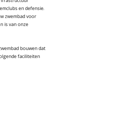
nfrastructuur
emclubs en defensie.
euw zwembad voor
n is van onze
m zwembad bouwen dat
gende faciliteiten