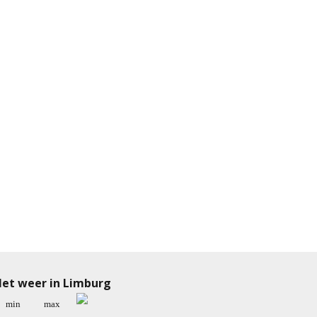
et weer in Limburg
min
max