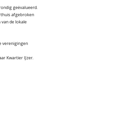
rondig geëvalueerd.
urthuis afgebroken
 van de lokale
le verenigingen
ar Kwartier IJzer.