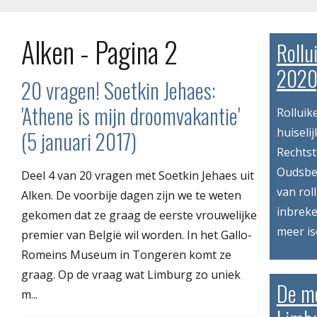
Alken - Pagina 2
Rollu
2020
20 vragen! Soetkin Jehaes:
'Athene is mijn droomvakantie'
Rolluik
huiseli
(5 januari 2017)
Rechtst
Oudsbe
Deel 4 van 20 vragen met Soetkin Jehaes uit
van rol
Alken. De voorbije dagen zijn we te weten
inbreke
gekomen dat ze graag de eerste vrouwelijke
meer is
premier van België wil worden. In het Gallo-
Romeins Museum in Tongeren komt ze
graag. Op de vraag wat Limburg zo uniek
De mo
m...