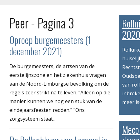
Peer - Pagina 3
Rollu
2020
Oproep burgemeesters (1
december 2021)
Rolluik
huiseli
De burgemeesters, de artsen van de
Rechtst
eerstelijnszone en het ziekenhuis vragen
Oudsbe
aan de Noord-Limburgse bevolking om de
van rol
regels zeer strikt na te leven. "Alleen op die
inbreke
manier kunnen we nog een stuk van de
meer is
eindejaarsfeesten redden." "Ons
zorgsysteem staat...
Meco