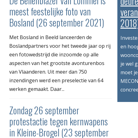
De Bellenblazer van Lommel is
deure
meest feestelijke foto van
vera
Bosland (26 september 2021)
2018
Met Bosland in Beeld lanceerden de
Investe
Boslandpartners voor het tweede jaar op rij
en hoog
een fotowedstrijd die inzoomde op alle
wooncom
aspecten van het grootste avonturenbos
je wel 
van Vlaanderen. Uit meer dan 750
moet je
inzendingen werd een preselectie van 64
MECONA
werken gemaakt. Daar...
concree
Zondag 26 september
protestactie tegen kernwapens
in Kleine-Brogel (23 september