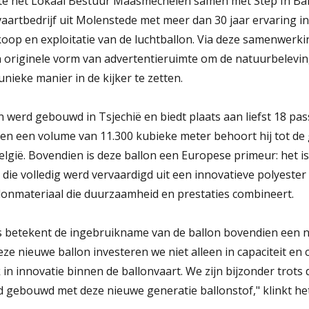
kte het Lokaal Bestuur Maasmechelen samen met Step In Bal
aartbedrijf uit Molenstede met meer dan 30 jaar ervaring in 
koop en exploitatie van de luchtballon. Via deze samenwerki
originele vorm van advertentieruimte om de natuurbelevin
ieke manier in de kijker te zetten.
 werd gebouwd in Tsjechië en biedt plaats aan liefst 18 pa
en een volume van 11.300 kubieke meter behoort hij tot de
lgië. Bovendien is deze ballon een Europese primeur: het is
 die volledig werd vervaardigd uit een innovatieve polyester 
lonmateriaal die duurzaamheid en prestaties combineert.
s betekent de ingebruikname van de ballon bovendien een n
eze nieuwe ballon investeren we niet alleen in capaciteit en
in innovatie binnen de ballonvaart. We zijn bijzonder trots 
 gebouwd met deze nieuwe generatie ballonstof," klinkt het 