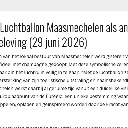
 Luchtballon Maasmechelen als a
eleving (29 juni 2026)
n van het lokaal bestuur van Maasmechelen werd gisteren vo
fficieel met champagne gedoopt. Met deze symbolische cere
klaar om het luchtruim veilig in te gaan. "Met de luchtballo
ersterking van zijn toeristische uitstraling en naamsbekendh
len werkt daarbij al geruime tijd vanuit een duidelijke visi
uuroplaadpunt van de Euregio: een unieke bestemming waar
pelen, opladen en geïnspireerd worden door de kracht va