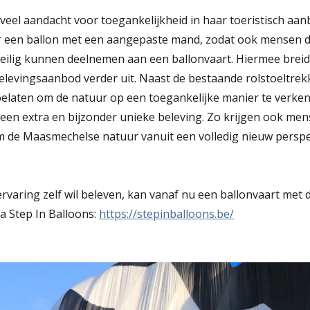
eel aandacht voor toegankelijkheid in haar toeristisch aa
een ballon met een aangepaste mand, zodat ook mensen die
 veilig kunnen deelnemen aan een ballonvaart. Hiermee brei
elevingsaanbod verder uit. Naast de bestaande rolstoeltrek
elaten om de natuur op een toegankelijke manier te verken
 een extra en bijzonder unieke beleving. Zo krijgen ook me
 de Maasmechelse natuur vanuit een volledig nieuw perspe
ervaring zelf wil beleven, kan vanaf nu een ballonvaart me
a Step In Balloons:
https://stepinballoons.be/