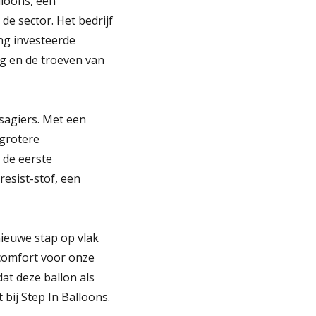
loons, een
de sector. Het bedrijf
ng investeerde
g en de troeven van
ssagiers. Met een
 grotere
 de eerste
resist-stof, een
ieuwe stap op vlak
 comfort voor onze
dat deze ballon als
bij Step In Balloons.