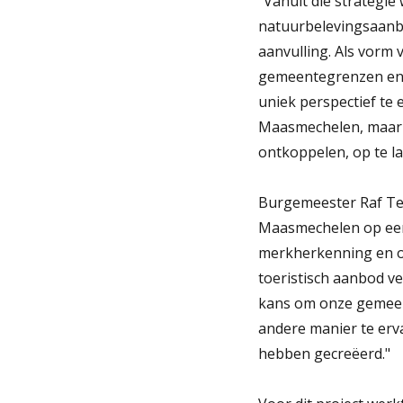
"Vanuit die strategie
natuurbelevingsaanbo
aanvulling. Als vorm 
gemeentegrenzen en b
uniek perspectief te e
Maasmechelen, maar n
ontkoppelen, op te la
Burgemeester Raf Terwi
Maasmechelen op een 
merkherkenning en onz
toeristisch aanbod v
kans om onze gemeent
andere manier te er
hebben gecreëerd."