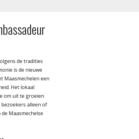
mbassadeur
lgens de tradities
monie is de nieuwe
n zet Maasmechelen een
eid. Het lokaal
e om uit te groeien
 bezoekers alleen of
n de Maasmechelse