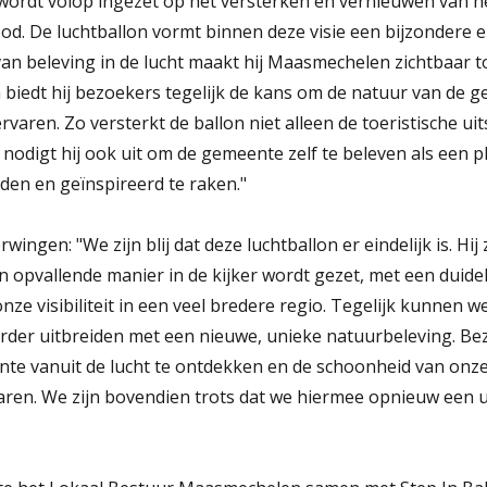
 wordt volop ingezet op het versterken en vernieuwen van h
d. De luchtballon vormt binnen deze visie een bijzondere 
van beleving in de lucht maakt hij Maasmechelen zichtbaar t
iedt hij bezoekers tegelijk de kans om de natuur van de 
rvaren. Zo versterkt de ballon niet alleen de toeristische uit
odigt hij ook uit om de gemeente zelf te beleven als een p
den en geïnspireerd te raken."
ngen: "We zijn blij dat deze luchtballon er eindelijk is. Hij
opvallende manier in de kijker wordt gezet, met een duidel
e visibiliteit in een veel bredere regio. Tegelijk kunnen w
erder uitbreiden met een nieuwe, unieke natuurbeleving. Be
e vanuit de lucht te ontdekken en de schoonheid van onze
varen. We zijn bovendien trots dat we hiermee opnieuw ee