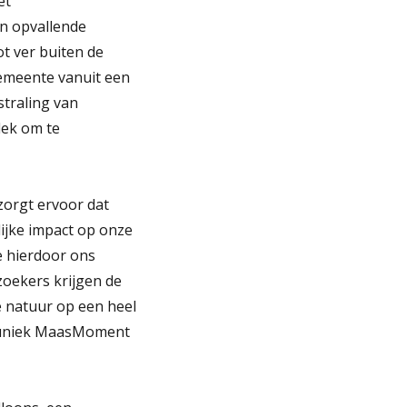
et
en opvallende
ot ver buiten de
gemeente vanuit een
straling van
lek om te
 zorgt ervoor dat
ijke impact op onze
e hierdoor ons
zoekers krijgen de
 natuur op een heel
n uniek MaasMoment