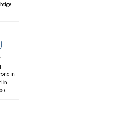
chtige
)
e
Op
rond in
4 in
0...