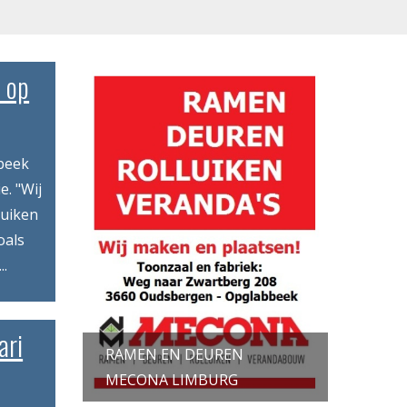
n op
beek
e. "Wij
luiken
oals
..
ari
RAMEN EN DEUREN
MECONA LIMBURG