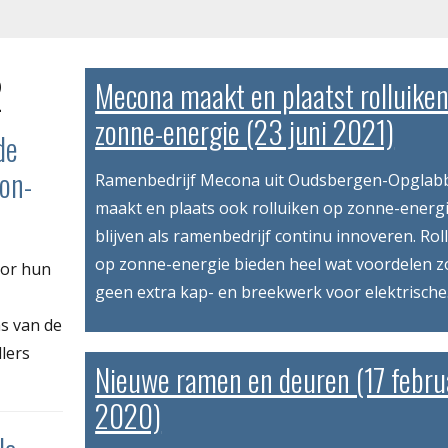
2
Mecona maakt en plaatst rolluike
zonne-energie (23 juni 2021)
de
oon-
Ramenbedrijf Mecona uit Oudsbergen-Opglab
maakt en plaats ook rolluiken op zonne-energi
blijven als ramenbedrijf continu innoveren. Rol
op zonne-energie bieden heel wat voordelen z
oor hun
geen extra kap- en breekwerk voor elektrische.
s van de
llers
Nieuwe ramen en deuren (17 febru
2020)