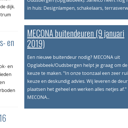
Oudsbergen (Opglabbeek). Sanelco heeft nog
e dijk.
in huis: Designlampen, schakelaars, terrasverw
ntrum
MECONA buitendeuren (9 januari
s- en
2019)
Een nieuwe buitendeur nodig? MECONA uit
Opglabbeek/Oudsbergen helpt je graag om de 
ok- en
keuze te maken. "In onze toonzaal een zeer ru
ieden
keuze en deskundig advies. Wij leveren de deur
een
plaatsen het geheel en werken alles netjes af."
verboden
MECONA...
(16