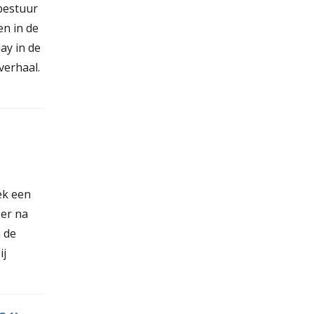
bestuur
en in de
lay in de
verhaal.
ek een
 er na
 de
ij