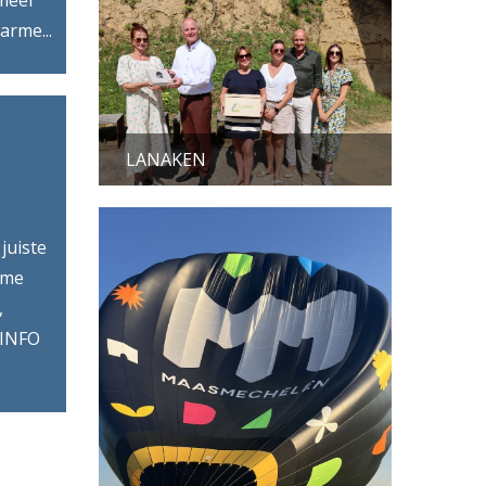
 meer
arme...
LANAKEN
juiste
ime
,
 INFO