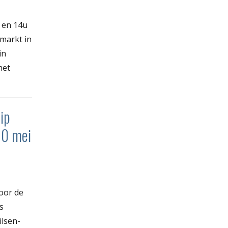
u en 14u
markt in
in
het
ip
10 mei
oor de
s
ilsen-