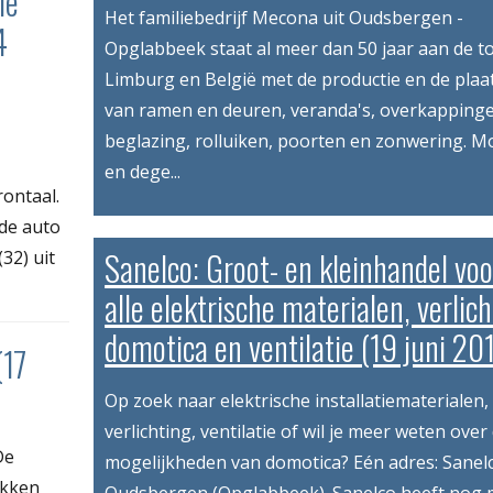
le
Het familiebedrijf Mecona uit Oudsbergen -
4
Opglabbeek staat al meer dan 50 jaar aan de to
Limburg en België met de productie en de plaa
van ramen en deuren, veranda's, overkapping
beglazing, rolluiken, poorten en zonwering. M
en dege...
ontaal.
 de auto
Sanelco: Groot- en kleinhandel voo
32) uit
alle elektrische materialen, verlich
domotica en ventilatie (19 juni 20
(17
Op zoek naar elektrische installatiematerialen,
verlichting, ventilatie of wil je meer weten over
De
mogelijkheden van domotica? Eén adres: Sanelc
okken