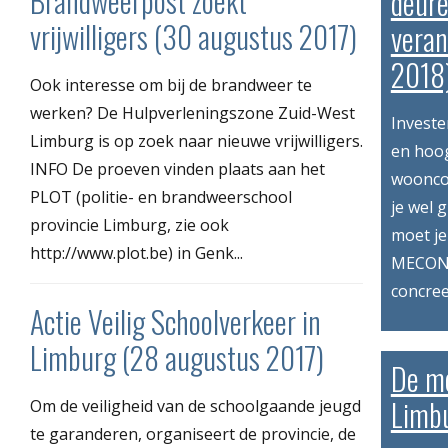
Brandweerpost zoekt
deure
vrijwilligers (30 augustus 2017)
vera
2018
Ook interesse om bij de brandweer te
werken? De Hulpverleningszone Zuid-West
Investe
Limburg is op zoek naar nieuwe vrijwilligers.
en hoog
INFO De proeven vinden plaats aan het
wooncom
PLOT (politie- en brandweerschool
je wel 
provincie Limburg, zie ook
moet je
http://www.plot.be) in Genk...
MECONA
concree
Actie Veilig Schoolverkeer in
Limburg (28 augustus 2017)
De mo
Limbu
Om de veiligheid van de schoolgaande jeugd
te garanderen, organiseert de provincie, de