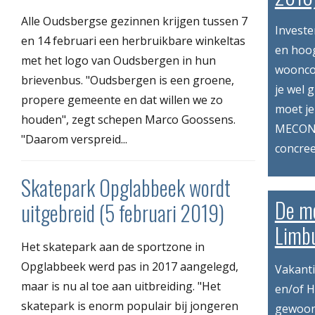
Alle Oudsbergse gezinnen krijgen tussen 7
Investe
en 14 februari een herbruikbare winkeltas
en hoog
met het logo van Oudsbergen in hun
wooncom
brievenbus. "Oudsbergen is een groene,
je wel 
propere gemeente en dat willen we zo
moet je
houden", zegt schepen Marco Goossens.
MECONA
"Daarom verspreid...
concree
Skatepark Opglabbeek wordt
De mo
uitgebreid (5 februari 2019)
Limbu
Het skatepark aan de sportzone in
Opglabbeek werd pas in 2017 aangelegd,
Vakant
maar is nu al toe aan uitbreiding. "Het
en/of H
skatepark is enorm populair bij jongeren
gewoon