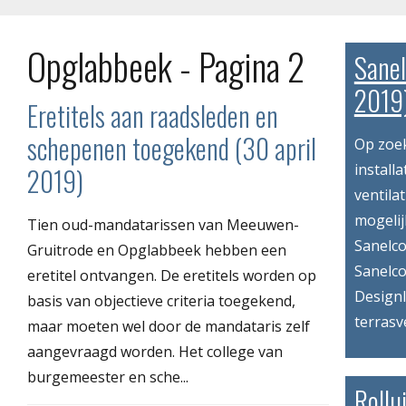
Opglabbeek - Pagina 2
Sanel
2019
Eretitels aan raadsleden en
schepenen toegekend (30 april
Op zoek
installa
2019)
ventila
mogelij
Tien oud-mandatarissen van Meeuwen-
Sanelco
Gruitrode en Opglabbeek hebben een
Sanelco
eretitel ontvangen. De eretitels worden op
Designl
basis van objectieve criteria toegekend,
terrasv
maar moeten wel door de mandataris zelf
aangevraagd worden. Het college van
burgemeester en sche...
Rollu