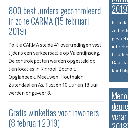
2019
800 bestuurders gecontroleerd
in zone CARMA (15 februari
Rolluik
2019)
ze bied
gevoel 
Politie CARMA stelde 41 overtredingen vast
inbreke
tijdens een verkeersactie op Valentijnsdag.
houden 
De controleposten werden opgesteld op
Daarnaa
tien locaties in Kinrooi, Bocholt,
koel blij
Opglabbeek, Meeuwen, Houthalen,
Zutendaal en As. Tussen 10 uur en 18 uur
Meco
werden ongeveer 8...
deure
Gratis winkeltas voor inwoners
vera
(8 februari 2019)
2018