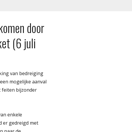
rkomen door
et (6 juli
nking van bedreiging
 een mogelijke aanval
 feiten bijzonder
van enkele
d er gedreigd met
en naar de