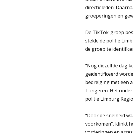
directieleden. Daarn
groeperingen en gewe
De TikTok-groep best
stelde de politie Li
de groep te identifice
"Nog diezelfde dag ko
geïdentificeerd word
bedreiging met een aa
Tongeren. Het onderzo
politie Limburg Regio
"Door de snelheid waa
voorkomen", klinkt he
vorderingen en arrest