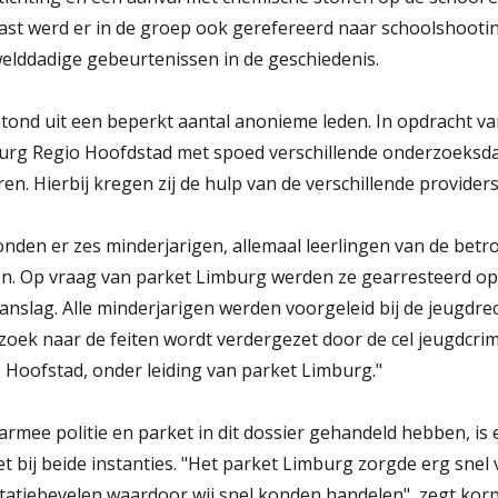
aast werd er in de groep ook gerefereerd naar schoolshootin
lddadige gebeurtenissen in de geschiedenis.
ond uit een beperkt aantal anonieme leden. In opdracht v
mburg Regio Hoofdstad met spoed verschillende onderzoeksd
ren. Hierbij kregen zij de hulp van de verschillende providers
nden er zes minderjarigen, allemaal leerlingen van de betr
en. Op vraag van parket Limburg werden ze gearresteerd o
nslag. Alle minderjarigen werden voorgeleid bij de jeugdrec
ek naar de feiten wordt verdergezet door de cel jeugdcrimi
 Hoofstad, onder leiding van parket Limburg."
rmee politie en parket in dit dossier gehandeld hebben, is 
t bij beide instanties. "Het parket Limburg zorgde erg snel
atiebevelen waardoor wij snel konden handelen", zegt korps