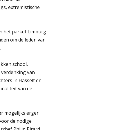
gs, extremistische
an het parket Limburg
aden om de leden van
.
okken school,
p verdenking van
hters in Hasselt en
naliteit van de
er mogelijks erger
 voor de nodige
chef Philip Pirard.