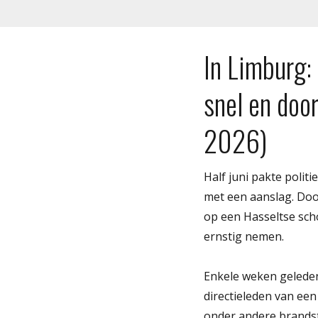
In Limburg:
snel en door
2026)
Half juni pakte poli
met een aanslag. Doo
op een Hasseltse scho
ernstig nemen.
Enkele weken geleden
directieleden van ee
onder andere brandst