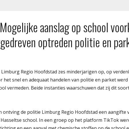
 Mogelijke aanslag op school voo
gedreven optreden politie en park
tie Limburg Regio Hoofdstad zes minderjarigen op, op verde
r het snel en adequaat handelen van politie en parket werd
ol vermeden. Beide instanties waarschuwen dat zij dit soort
 ontving de politie Limburg Regio Hoofdstad een aangifte 
n Hasseltse school. In een groep op het platform TikTok wer
ichting en een aanval met chemische stoffen op de school 