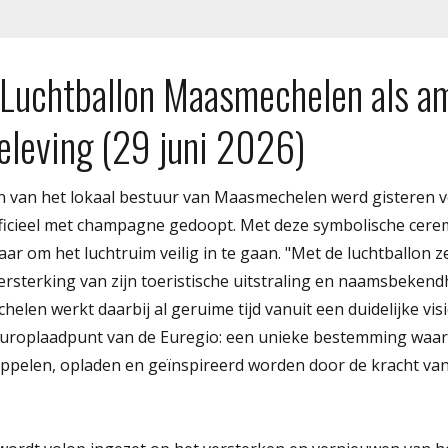
 Luchtballon Maasmechelen als a
eleving (29 juni 2026)
n van het lokaal bestuur van Maasmechelen werd gisteren vo
fficieel met champagne gedoopt. Met deze symbolische cere
klaar om het luchtruim veilig in te gaan. "Met de luchtballo
ersterking van zijn toeristische uitstraling en naamsbekendh
len werkt daarbij al geruime tijd vanuit een duidelijke visi
uuroplaadpunt van de Euregio: een unieke bestemming waar
pelen, opladen en geïnspireerd worden door de kracht va