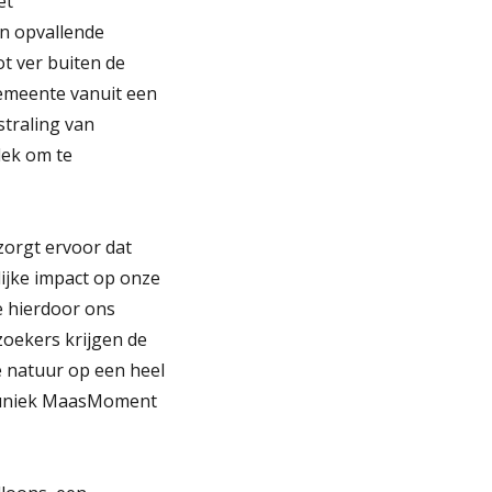
et
en opvallende
ot ver buiten de
gemeente vanuit een
straling van
lek om te
 zorgt ervoor dat
ijke impact op onze
e hierdoor ons
zoekers krijgen de
 natuur op een heel
n uniek MaasMoment