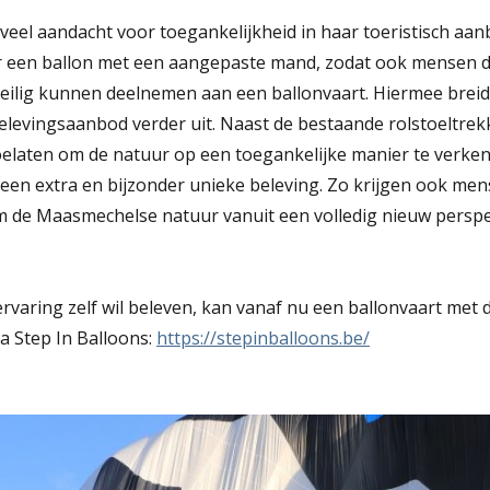
eel aandacht voor toegankelijkheid in haar toeristisch aa
een ballon met een aangepaste mand, zodat ook mensen die
 veilig kunnen deelnemen aan een ballonvaart. Hiermee brei
elevingsaanbod verder uit. Naast de bestaande rolstoeltrek
elaten om de natuur op een toegankelijke manier te verken
 een extra en bijzonder unieke beleving. Zo krijgen ook me
 de Maasmechelse natuur vanuit een volledig nieuw perspe
ervaring zelf wil beleven, kan vanaf nu een ballonvaart me
a Step In Balloons:
https://stepinballoons.be/