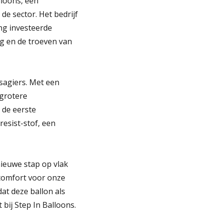
loons, een
de sector. Het bedrijf
ng investeerde
g en de troeven van
ssagiers. Met een
 grotere
 de eerste
resist-stof, een
ieuwe stap op vlak
 comfort voor onze
dat deze ballon als
bij Step In Balloons.