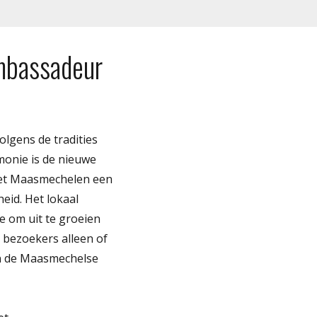
mbassadeur
lgens de tradities
monie is de nieuwe
n zet Maasmechelen een
eid. Het lokaal
e om uit te groeien
 bezoekers alleen of
n de Maasmechelse