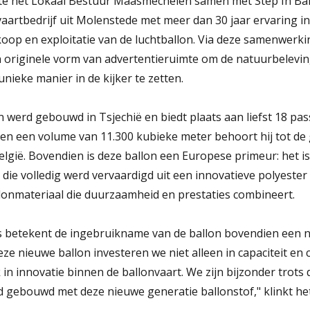
kte het Lokaal Bestuur Maasmechelen samen met Step In Bal
aartbedrijf uit Molenstede met meer dan 30 jaar ervaring in 
koop en exploitatie van de luchtballon. Via deze samenwerki
originele vorm van advertentieruimte om de natuurbelevin
ieke manier in de kijker te zetten.
 werd gebouwd in Tsjechië en biedt plaats aan liefst 18 pa
en een volume van 11.300 kubieke meter behoort hij tot de
lgië. Bovendien is deze ballon een Europese primeur: het is
 die volledig werd vervaardigd uit een innovatieve polyester 
lonmateriaal die duurzaamheid en prestaties combineert.
s betekent de ingebruikname van de ballon bovendien een n
eze nieuwe ballon investeren we niet alleen in capaciteit en
in innovatie binnen de ballonvaart. We zijn bijzonder trots 
 gebouwd met deze nieuwe generatie ballonstof," klinkt het 