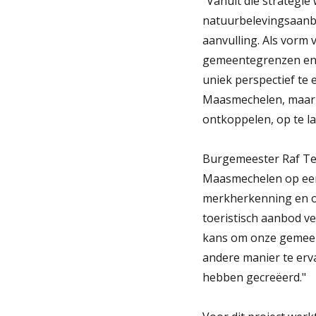
"Vanuit die strategie
natuurbelevingsaanbo
aanvulling. Als vorm 
gemeentegrenzen en b
uniek perspectief te e
Maasmechelen, maar n
ontkoppelen, op te la
Burgemeester Raf Terwi
Maasmechelen op een 
merkherkenning en onz
toeristisch aanbod v
kans om onze gemeent
andere manier te er
hebben gecreëerd."