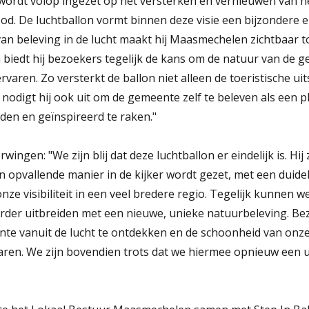
 wordt volop ingezet op het versterken en vernieuwen van h
d. De luchtballon vormt binnen deze visie een bijzondere 
van beleving in de lucht maakt hij Maasmechelen zichtbaar t
iedt hij bezoekers tegelijk de kans om de natuur van de 
rvaren. Zo versterkt de ballon niet alleen de toeristische uit
odigt hij ook uit om de gemeente zelf te beleven als een p
den en geïnspireerd te raken."
ngen: "We zijn blij dat deze luchtballon er eindelijk is. Hij
opvallende manier in de kijker wordt gezet, met een duidel
e visibiliteit in een veel bredere regio. Tegelijk kunnen w
erder uitbreiden met een nieuwe, unieke natuurbeleving. Be
e vanuit de lucht te ontdekken en de schoonheid van onze
varen. We zijn bovendien trots dat we hiermee opnieuw ee