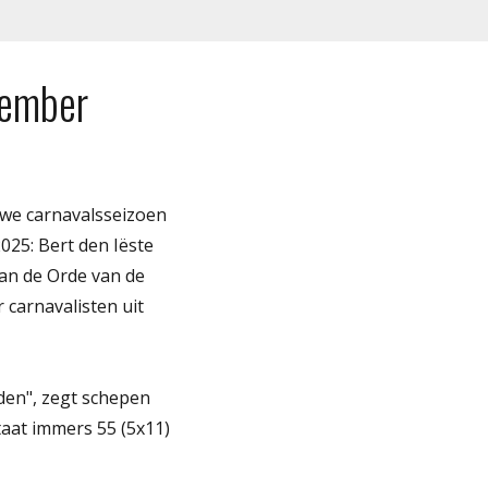
vember
uwe carnavalsseizoen
025: Bert den Iëste
van de Orde van de
carnavalisten uit
den", zegt schepen
aat immers 55 (5x11)