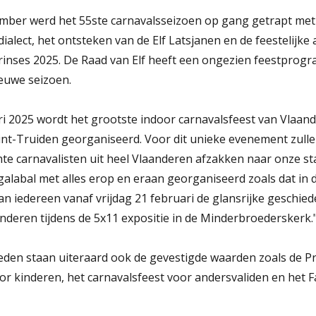
er werd het 55ste carnavalsseizoen op gang getrapt met d
dialect, het ontsteken van de Elf Latsjanen en de feestelijke 
rinses 2025. De Raad van Elf heeft een ongezien feestprogr
euwe seizoen.
ri 2025 wordt het grootste indoor carnavalsfeest van Vlaand
nt-Truiden georganiseerd. Voor dit unieke evenement zull
te carnavalisten uit heel Vlaanderen afzakken naar onze st
alabal met alles erop en eraan georganiseerd zoals dat in d
an iedereen vanaf vrijdag 21 februari de glansrijke geschie
ren tijdens de 5x11 expositie in de Minderbroederskerk.
den staan uiteraard ook de gevestigde waarden zoals de P
or kinderen, het carnavalsfeest voor andersvaliden en het F