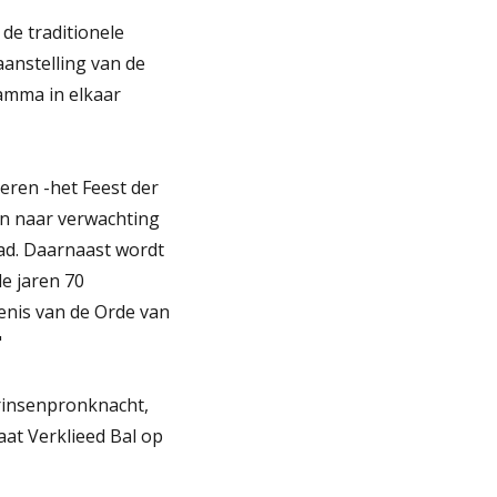
e traditionele
aanstelling van de
amma in elkaar
eren -het Feest der
en naar verwachting
ad. Daarnaast wordt
e jaren 70
denis van de Orde van
"
rinsenpronknacht,
aat Verklieed Bal op