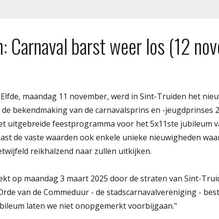
n: Carnaval barst weer los (12 no
 Elfde, maandag 11 november, werd in Sint-Truiden het nie
t de bekendmaking van de carnavalsprins en -jeugdprinses 2
 Het uitgebreide feestprogramma voor het 5x11ste jubileum 
st de vaste waarden ook enkele unieke nieuwigheden waar 
wijfeld reikhalzend naar zullen uitkijken.
rekt op maandag 3 maart 2025 door de straten van Sint-Trui
Orde van de Commeduur - de stadscarnavalvereniging - best
jubileum laten we niet onopgemerkt voorbijgaan."