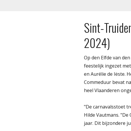
Sint-Truide
2024)
Op den Elfde van den
feestelijk ingezet me
en Aurélie de Iëste.
Commeduur bevat naa
heel Vlaanderen onget
"De carnavalsstoet t
Hilde Vautmans. "De 
jaar. Dit bijzondere 