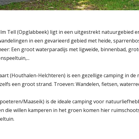
m Tell (Opglabbeek) ligt in een uitgestrekt natuurgebied e
andelingen in een gevarieerd gebied met heide, sparrenbo
eer: Een groot waterparadijs met ligweide, binnenbad, grot
nspeeltuin,...
rt (Houthalen-Helchteren) is een gezellige camping in de 
s zelfs een groot strand. Troeven: Wandelen, fietsen, waterre
oeteren/Maaseik) is de ideale camping voor natuurliefheb
en die willen kamperen in het groen komen hier ruimschoot
eltuin.