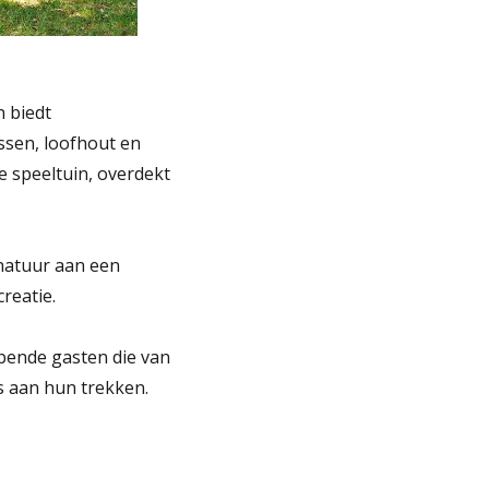
n biedt
ssen, loofhout en
e speeltuin, overdekt
natuur aan een
creatie.
bende gasten die van
s aan hun trekken.