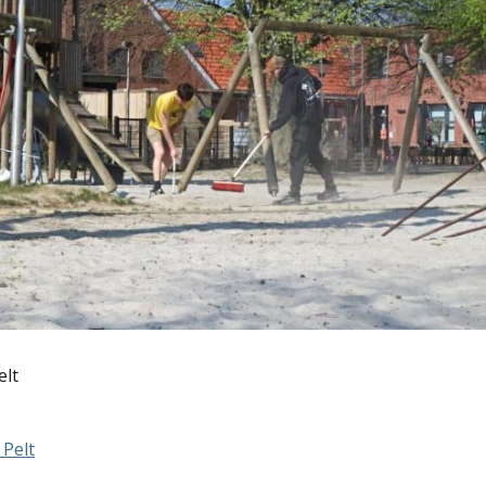
elt
 Pelt