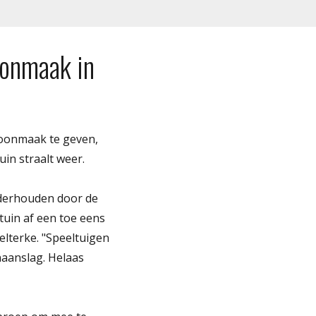
oonmaak in
hoonmaak te geven,
in straalt weer.
nderhouden door de
tuin af een toe eens
Pelterke. "Speeltuigen
naanslag. Helaas