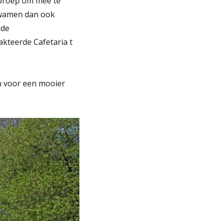
oproep om mee te
kwamen dan ook
lde
kteerde Cafetaria t
en voor een mooier