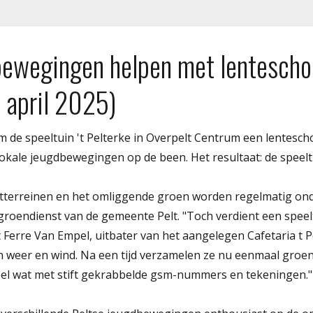
bewegingen helpen met lentesch
1 april 2025)
de speeltuin 't Pelterke in Overpelt Centrum een lentesc
lokale jeugdbewegingen op de been. Het resultaat: de speeltu
rtterreinen en het omliggende groen worden regelmatig o
groendienst van de gemeente Pelt. "Toch verdient een speel
gt Ferre Van Empel, uitbater van het aangelegen Cafetaria t 
in weer en wind. Na een tijd verzamelen ze nu eenmaal groe
eel wat met stift gekrabbelde gsm-nummers en tekeningen."