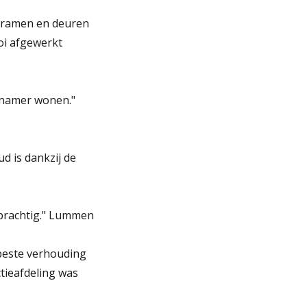
n ramen en deuren
ooi afgewerkt
genamer wonen."
d is dankzij de
 prachtig." Lummen
 beste verhouding
ctieafdeling was