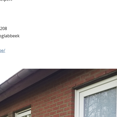
 208
pglabbeek
be/