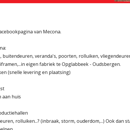
 Facebookpagina van Mecona.
na:
, buitendeuren, veranda's, poorten, rolluiken, vliegendeure
iframen,...in eigen fabriek te Opglabbeek - Oudsbergen.
ken (snelle levering en plaatsing)
st
n aan huis
oductiehallen
uren, rolluiken...? (inbraak, storm, ouderdom,...) Ook dan s
elpen.