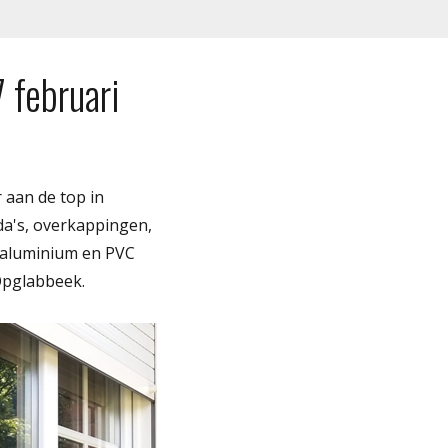
 februari
 aan de top in
da's, overkappingen,
n aluminium en PVC
Opglabbeek.