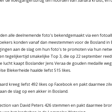
r de voetgangersbrug ten noorden van Sahara kruist, en d
den alle deelnemende foto's bekendgemaakt via een fotoa
oekers konden vanaf dan meestemmen voor de Bosland in Be
gingen aan de slag om hun foto's te promoten via hun netwe
en tegelijkertijd smakelijke Top 3, die op 22 september ree
e lucht kaapt Boslander Jens Veraa de gouden medaille weg i
e Blekerheide haalde liefst 515 likes.
rd kreeg liefst 492 likes op Facebook en pakt daarmee zilv
an de slag op een akker in Bosland.
lection van David Peters 426 stemmen en pakt daarmee brons