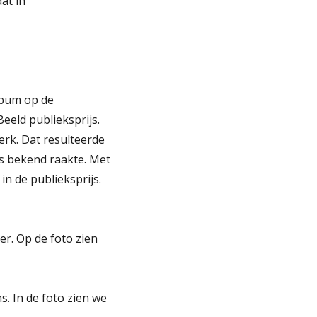
at in
lbum op de
eld publieksprijs.
rk. Dat resulteerde
ds bekend raakte. Met
n de publieksprijs.
er. Op de foto zien
. In de foto zien we