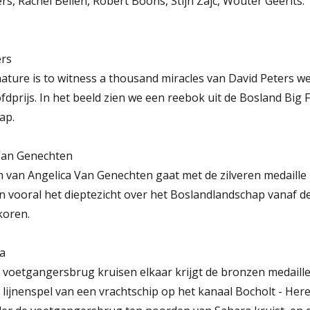
s, Rachel Beliën, Robert Boons, Stijn Zajc, Wouter Geerits.
ers
ature is to witness a thousand miracles van David Peters we
prijs. In het beeld zien we een reebok uit de Bosland Big 
ap.
 Van Genechten
n van Angelica Van Genechten gaat met de zilveren medaille
n vooral het dieptezicht over het Boslandlandschap vanaf d
koren.
a
voetgangersbrug kruisen elkaar krijgt de bronzen medaille 
lijnenspel van een vrachtschip op het kanaal Bocholt - Here