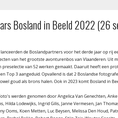
aars Bosland in Beeld 2022 (26 
lanceerden de Boslandpartners voor het derde jaar op rij ee
ecten van het grootste avonturenbos van Vlaanderen. Uit 
 preselectie van 52 werken gemaakt. Daaruit heeft een prof
een Top 3 aangeduid. Opvallend is dat 2 Boslandse fotograf
zowel goud als brons halen. Ook in 2023 komt Bosland in Bee
 foto's werden genomen door Angelica Van Genechten, Anke
, Hilda Lodewijks, Ingrid Gilis, Janne Vermesen, Jan Thomas
ny Ooms, Koen Metten, Luc Beysen, Melissa Den Houd, Patr