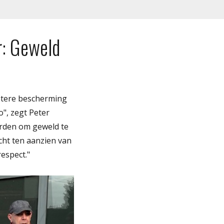
r: Geweld
)
betere bescherming
o", zegt Peter
rden om geweld te
cht ten aanzien van
espect."