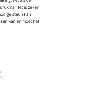
ring, net als de
druk na. Het is zeker
 nodige steun kan
ssen kan en moet het