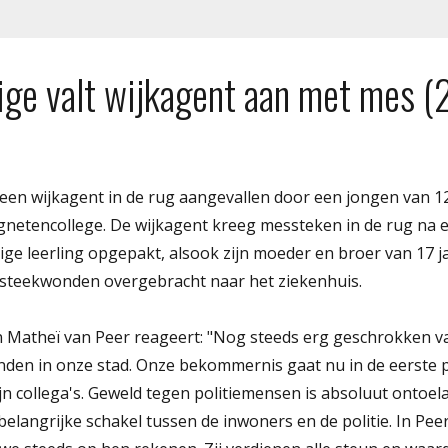
rige valt wijkagent aan met mes (
 een wijkagent in de rug aangevallen door een jongen van 1
gnetencollege. De wijkagent kreeg messteken in de rug na e
arige leerling opgepakt, alsook zijn moeder en broer van 17 j
 steekwonden overgebracht naar het ziekenhuis.
 Matheï van Peer reageert: "Nog steeds erg geschrokken v
nden in onze stad. Onze bekommernis gaat nu in de eerste p
jn collega's. Geweld tegen politiemensen is absoluut ontoel
belangrijke schakel tussen de inwoners en de politie. In Pee