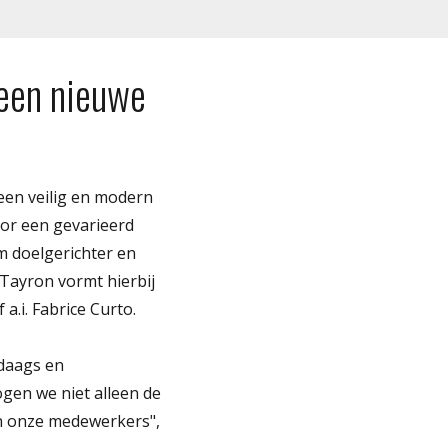
 een nieuwe
 een veilig en modern
oor een gevarieerd
m doelgerichter en
 Tayron vormt hierbij
a.i. Fabrice Curto.
ndaags en
gen we niet alleen de
an onze medewerkers",