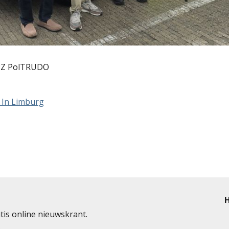
 PZ PolTRUDO
it In Limburg
H
tis online nieuwskrant.
e