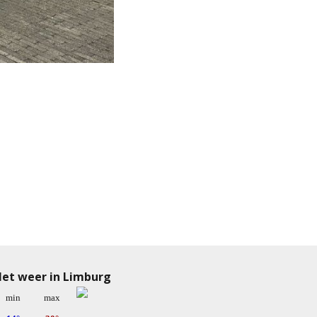
et weer in Limburg
min
max