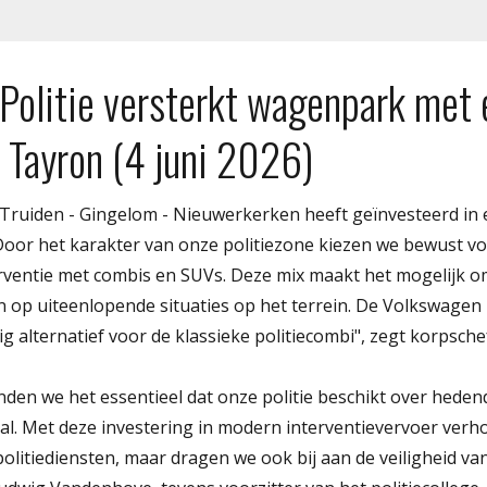
 Politie versterkt wagenpark met
Tayron (4 juni 2026)
t-Truiden - Gingelom - Nieuwerkerken heeft geïnvesteerd in
"Door het karakter van onze politiezone kiezen we bewust v
ventie met combis en SUVs. Deze mix maakt het mogelijk o
len op uiteenlopende situaties op het terrein. De Volkswagen
ig alternatief voor de klassieke politiecombi", zegt korpschef 
inden we het essentieel dat onze politie beschikt over hede
l. Met deze investering in modern interventievervoer verho
politiediensten, maar dragen we ook bij aan de veiligheid v