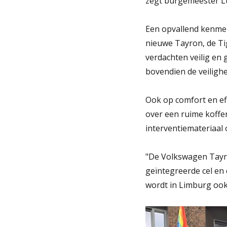
zegt burgemeester Lu
Een opvallend kenmer
nieuwe Tayron, de Ti
verdachten veilig en
bovendien de veilighe
Ook op comfort en eff
over een ruime koffer
interventiemateriaal 
"De Volkswagen Tayro
geïntegreerde cel en
wordt in Limburg ook 