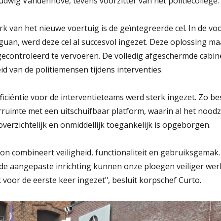
dwig Vandenhove, tevens voorzitter van het politiecollege.
k van het nieuwe voertuig is de geïntegreerde cel. In de v
guan, werd deze cel al succesvol ingezet. Deze oplossing m
 gecontroleerd te vervoeren. De volledig afgeschermde cabi
id van de politiemensen tijdens interventies.
iciëntie voor de interventieteams werd sterk ingezet. Zo be
ruimte met een uitschuifbaar platform, waarin al het noodz
overzichtelijk en onmiddellijk toegankelijk is opgeborgen.
n combineert veiligheid, functionaliteit en gebruiksgemak.
 de aangepaste inrichting kunnen onze ploegen veiliger we
voor de eerste keer ingezet", besluit korpschef Curto.