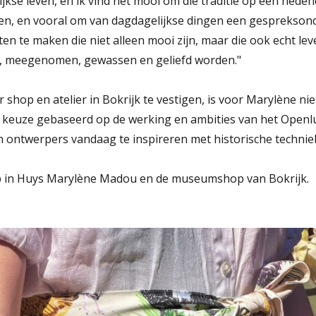
ijkse leven, en ik vind het mooi om die traditie op een heden
ten, en vooral om van dagdagelijkse dingen een gesprekson
cten te maken die niet alleen mooi zijn, maar die ook echt 
t, meegenomen, gewassen en geliefd worden."
 shop en atelier in Bokrijk te vestigen, is voor Marylène ni
 keuze gebaseerd op de werking en ambities van het Ope
 ontwerpers vandaag te inspireren met historische techni
oop in Huys Marylène Madou en de museumshop van Bokrijk.