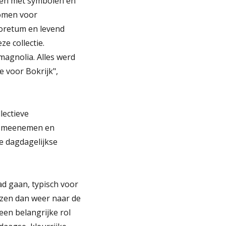
ken met symbolen en
bomen voor
oretum en levend
ze collectie.
magnolia. Alles werd
e voor Bokrijk",
lectieve
n, meenemen en
e dagdagelijkse
d gaan, typisch voor
zen dan weer naar de
een belangrijke rol