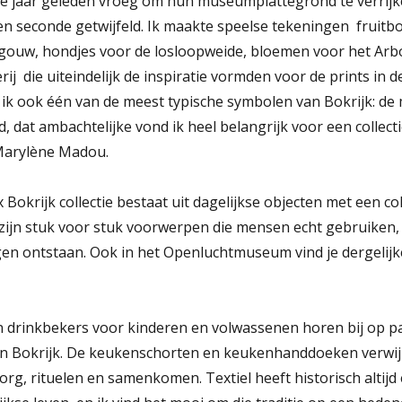
ee jaar geleden vroeg om hun museumplattegrond te verrij
geen seconde getwijfeld. Ik maakte speelse tekeningen  fruit
uw, hondjes voor de losloopweide, bloemen voor het Arb
j  die uiteindelijk de inspiratie vormden voor de prints in de
ik ook één van de meest typische symbolen van Bokrijk: de 
 dat ambachtelijke vond ik heel belangrijk voor een collecti
 Marylène Madou.
okrijk collectie bestaat uit dagelijkse objecten met een col
 zijn stuk voor stuk voorwerpen die mensen echt gebruike
n ontstaan. Ook in het Openluchtmuseum vind je dergelijk
n drinkbekers voor kinderen en volwassenen horen bij op pa
 Bokrijk. De keukenschorten en keukenhanddoeken verwij
org, rituelen en samenkomen. Textiel heeft historisch altijd 