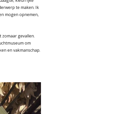
daagse, kleurrijke
derwerp te maken. Ik
leven mogen opnemen,
et zomaar gevallen.
nluchtmuseum om
eken en vakmanschap.