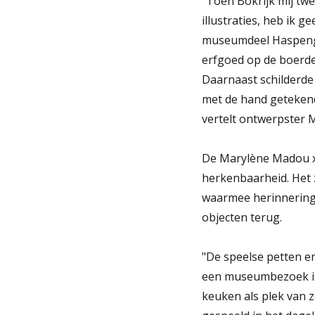
"Toen Bokrijk mij tw
illustraties, heb ik 
museumdeel Haspengo
erfgoed op de boerderi
Daarnaast schilderde 
met de hand getekend,
vertelt ontwerpster
De Marylène Madou x B
herkenbaarheid. Het
waarmee herinneringe
objecten terug.
"De speelse petten e
een museumbezoek in
keuken als plek van z