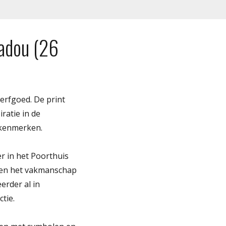
Madou (26
 erfgoed. De print
iratie in de
 kenmerken.
er in het Poorthuis
r en het vakmanschap
erder al in
tie.