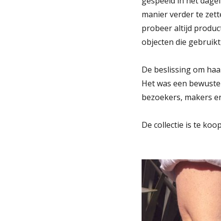
gespeeld in het dagel
manier verder te zet
probeer altijd produ
objecten die gebruik
De beslissing om haar
Het was een bewuste
bezoekers, makers en
De collectie is te k