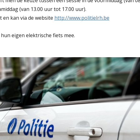
ft men de keuze tussen een sessie in de voormiddag (van 08.
amiddag (van 13.00 uur tot 17.00 uur).
ht en kan via de website
http://www.politielrh.be
un eigen elektrische fiets mee.