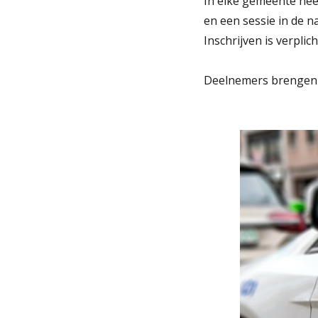
In elke gemeente hee
en een sessie in de n
Inschrijven is verplic
Deelnemers brengen h