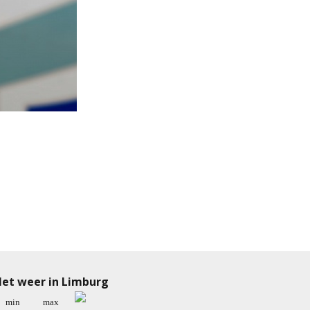
et weer in Limburg
min
max