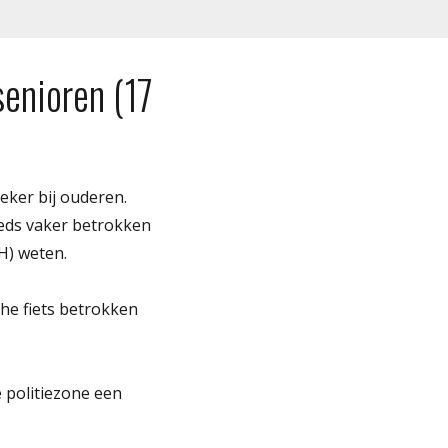
senioren (17
zeker bij ouderen.
eeds vaker betrokken
H) weten.
he fiets betrokken
 politiezone een