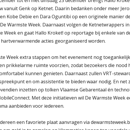
ember tot en met dinsdag 23 december brengt Hallo Kroke
ow vanuit Genk op Ketnet. Daarin bedanken onder meer Je
 en Kobe Debie en Dara Oguntibi op een originele manier de
De Warmste Week. Daarnaast volgen de Ketnetwrappers in d
e Week en gaat Hallo Kroket! op reportage bij enkele van d
 hartverwarmende acties georganiseerd worden.
ste Week extra stappen om het evenement nog toegankelijke
en prikkelarme ruimte voorzien, zodat bezoekers die nood
comfortabel kunnen genieten. Daarnaast zullen VRT-steward
spreekpunt en om assistentie te bieden waar nodig. En net zoa
endien inzetten op tolken Vlaamse Gebarentaal én techno
bileConnect. Met deze initiatieven wil De Warmste Week ee
mma aanbieden voor iedereen.
dereen een favoriete plaat aanvragen via dewarmsteweek.b