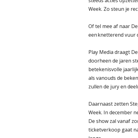
steeds acties opzett
Week. Zo steun je rec
Of tel mee af naar D
een knetterend vuur 
Play Media draagt De
doorheen de jaren ste
betekenisvolle jaarli
als vanouds de beken
zullen de jury en de
Daarnaast zetten Ste
Week. In december nem
De show zal vanaf zo
ticketverkoop gaat 