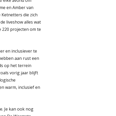
t! elke avond om
rome en Amber van
 Ketnetters die zich
e liveshow alles wat
e 220 projecten om te
r en inclusiever te
 hebben aan rust een
s op het terrein
ls vorig jaar blijft
logische
n warm, inclusief en
e. Je kan ook nog