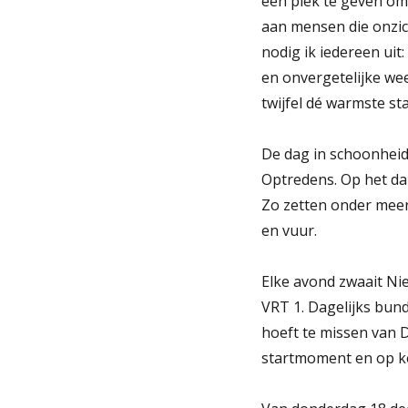
een plek te geven om
aan mensen die onzic
nodig ik iedereen ui
en onvergetelijke we
twijfel dé warmste sta
De dag in schoonheid
Optredens. Op het da
Zo zetten onder meer
en vuur.
Elke avond zwaait Ni
VRT 1. Dagelijks bun
hoeft te missen van 
startmoment en op ke