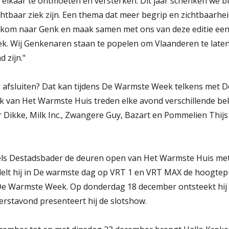
 elkaar te ontmoeten en versterken. Dit jaar schenken we b
htbaar ziek zijn. Een thema dat meer begrip en zichtbaarhe
t: kom naar Genk en maak samen met ons van deze editie ee
ek. Wij Genkenaren staan te popelen om Vlaanderen te laten 
d zijn."
 afsluiten? Dat kan tijdens De Warmste Week telkens met 
k van Het Warmste Huis treden elke avond verschillende be
 Dikke, Milk Inc., Zwangere Guy, Bazart en Pommelien Thijs 
els Destadsbader de deuren open van Het Warmste Huis met
delt hij in De warmste dag op VRT 1 en VRT MAX de hoogtepu
De Warmste Week. Op donderdag 18 december ontsteekt hij d
rstavond presenteert hij de slotshow.