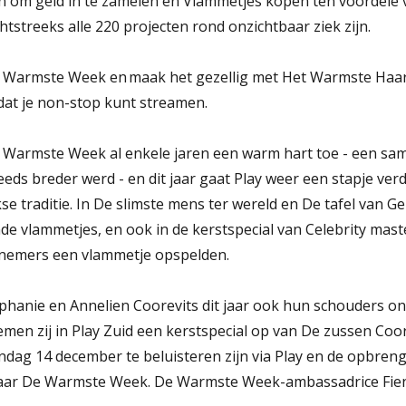
en om geld in te zamelen en Vlammetjes kopen ten voordel
htstreeks alle 220 projecten rond onzichtbaar ziek zijn.
e Warmste Week en maak het gezellig met Het Warmste Haa
dat je non-stop kunt streamen.
 Warmste Week al enkele jaren een warm hart toe - een sa
eds breder werd - en dit jaar gaat Play weer een stapje verd
jkse traditie. In De slimste mens ter wereld en De tafel van 
de vlammetjes, en ook in de kerstspecial van Celebrity mas
elnemers een vlammetje opspelden.
phanie en Annelien Coorevits dit jaar ook hun schouders 
en zij in Play Zuid een kerstspecial op van De zussen Coor
ndag 14 december te beluisteren zijn via Play en de opbreng
naar De Warmste Week. De Warmste Week-ambassadrice Fie