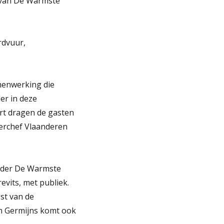
e van De Warmste
rdvuur,
menwerking die
er in deze
Gert dragen de gasten
terchef Vlaanderen
onder De Warmste
evits, met publiek.
st van de
n Germijns komt ook