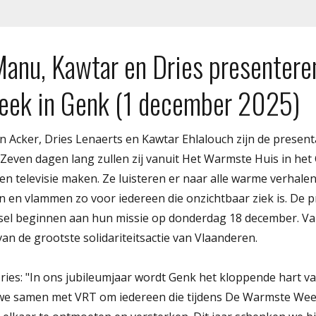
Manu, Kawtar en Dries presentere
ek in Genk (1 december 2025)
 Acker, Dries Lenaerts en Kawtar Ehlalouch​ zijn de presen
even dagen lang zullen zij vanuit Het Warmste Huis in he
n televisie maken. Ze luisteren er naar alle warme verhalen
n en vlammen zo voor iedereen die onzichtbaar ziek is. De 
el beginnen aan hun missie op donderdag 18 december. Va
van de grootste solidariteitsactie van Vlaanderen.
ies: "In ons jubileumjaar wordt Genk het kloppende hart 
we samen met VRT om iedereen die tijdens De Warmste Week