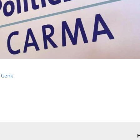
t Genk
H