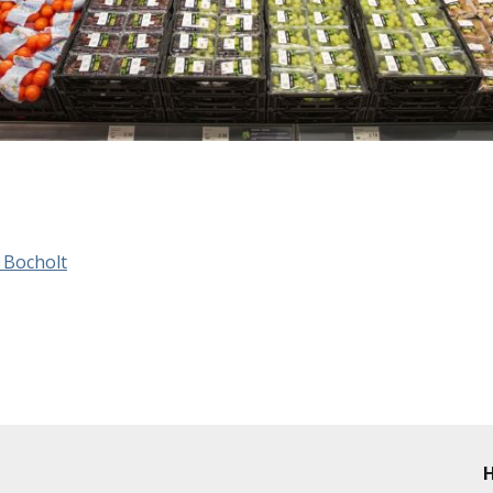
t Bocholt
H